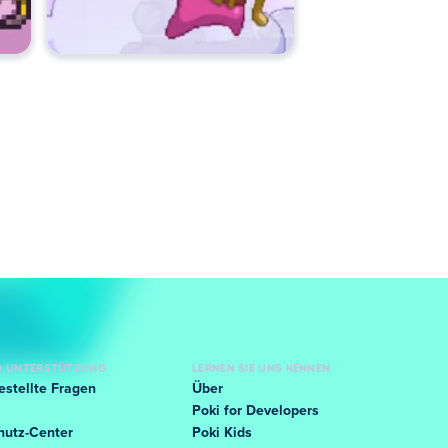
ND UNTERSTÜTZUNG
LERNEN SIE UNS KENNEN
estellte Fragen
Über
Poki for Developers
hutz-Center
Poki Kids