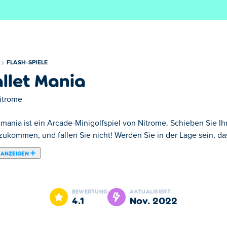
FLASH-SPIELE
llet Mania
itrome
tmania ist ein Arcade-Minigolfspiel von Nitrome. Schieben Sie Ih
zukommen, und fallen Sie nicht! Werden Sie in der Lage sein, da
 ANZEIGEN
von Nitrome. Schieben Sie Ihren Ball mit einem Schläger, um im
nde jedes Lochs zu erreichen?
BEWERTUNG
AKTUALISIERT
4.1
Nov. 2022