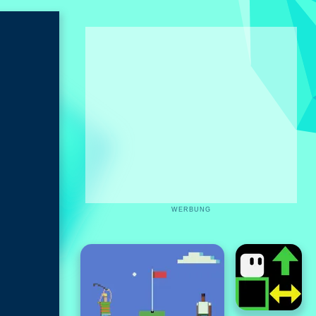
WERBUNG