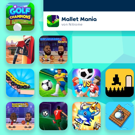
Mallet Mania
von Nitrome