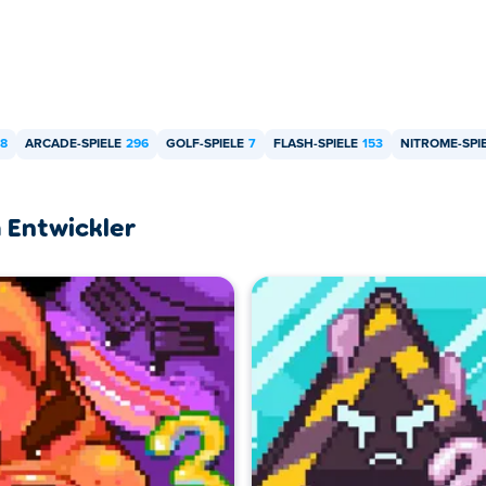
8
ARCADE-SPIELE
296
GOLF-SPIELE
7
FLASH-SPIELE
153
NITROME-SPI
 Entwickler