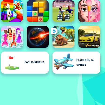
FLUGZEUG-
GOLF-SPIELE
SPIELE