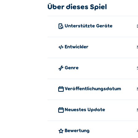
Über dieses Spiel
Über den Ersteller:
Unterstützte Geräte
Dieses Spiel wurde von Nitrome als Flash-
Nitrome Poki:
Swindler 2
,
Avalanche
,
Cav
Cream 2
,
Bad Ice-Cream 3
,
Cave Chaos
,
M
Entwickler
Genre
Veröffentlichungsdatum
Neuestes Update
Bewertung