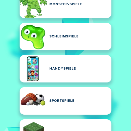
MONSTER-SPIELE
SCHLEIMSPIELE
HANDYSPIELE
SPORTSPIELE