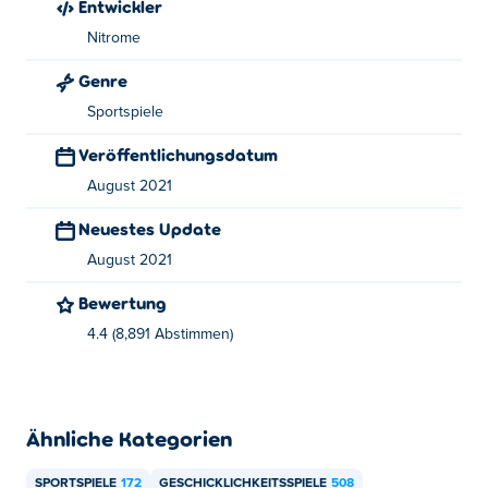
Entwickler
Nitrome
Genre
Sportspiele
Veröffentlichungsdatum
August 2021
Neuestes Update
August 2021
Bewertung
4.4 (8,891 Abstimmen)
Ähnliche Kategorien
SPORTSPIELE
172
GESCHICKLICHKEITSSPIELE
508