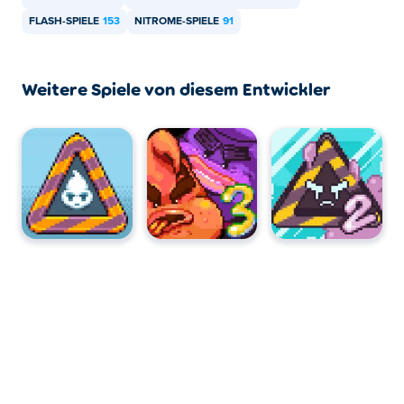
FLASH-SPIELE
153
NITROME-SPIELE
91
Weitere Spiele von diesem Entwickler