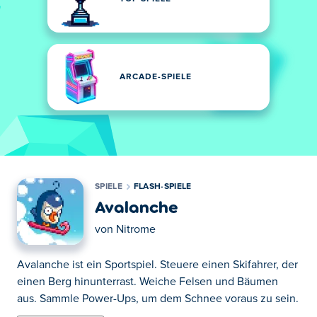
ARCADE-SPIELE
SPIELE
FLASH-SPIELE
Avalanche
von
Nitrome
Avalanche ist ein Sportspiel. Steuere einen Skifahrer, der
einen Berg hinunterrast. Weiche Felsen und Bäumen
aus. Sammle Power-Ups, um dem Schnee voraus zu sein.