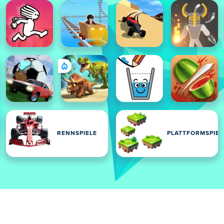
RENNSPIELE
PLATTFORMSPIEL