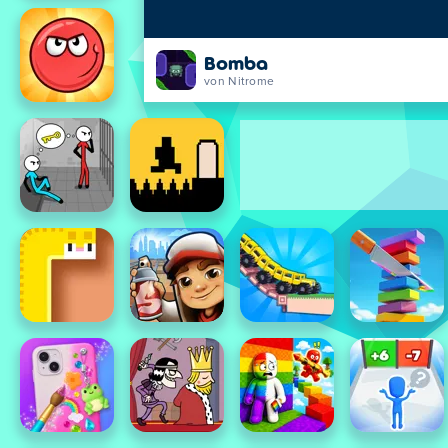
Bomba
von Nitrome