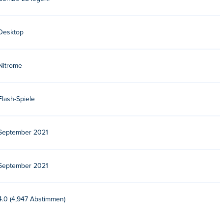
Desktop
Nitrome
Flash-Spiele
September 2021
September 2021
4.0 (4,947 Abstimmen)