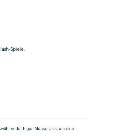
lash-Spiele.
swählen der Figur. Mouse click, um eine