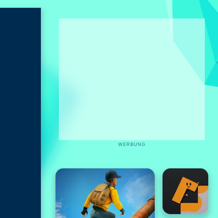
WERBUNG