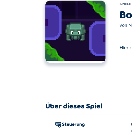
SPIELE
B
von
N
Hier 
Hier kannst du Bomba spielen. Bomba ist 
Über dieses Spiel
Steuerung