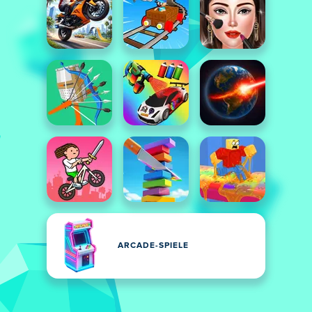
ARCADE-SPIELE