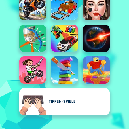
TIPPEN-SPIELE