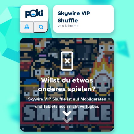
Skywire VIP
Shuffle
von Nitrome
Willst du etwas
anderes spielen?
Skywire VIP Shuffle ist auf Mobilgeräten
und Tablets noch nicht verfügbar.