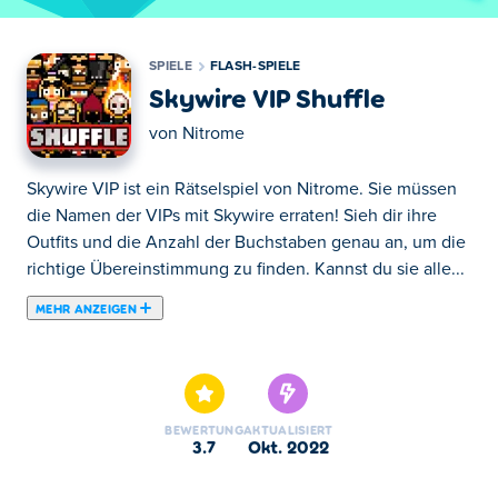
SPIELE
FLASH-SPIELE
Skywire VIP Shuffle
von
Nitrome
Skywire VIP ist ein Rätselspiel von Nitrome. Sie müssen
die Namen der VIPs mit Skywire erraten! Sieh dir ihre
Outfits und die Anzahl der Buchstaben genau an, um die
richtige Übereinstimmung zu finden. Kannst du sie alle...
MEHR ANZEIGEN
Skywire VIP ist ein Rätselspiel von Nitrome. Sie müssen
die Namen der VIPs mit Skywire erraten! Sieh dir ihre
Outfits und die Anzahl der Buchstaben genau an, um die
richtige Übereinstimmung zu finden. Kannst du sie alle
BEWERTUNG
AKTUALISIERT
erraten?
3.7
Okt. 2022
Spielanleitung: