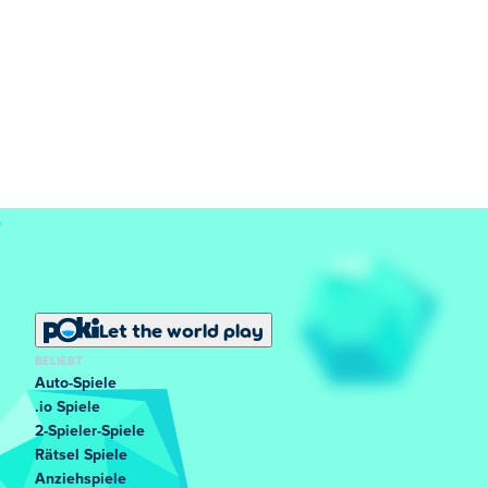
Let the world play
BELIEBT
Auto-Spiele
.io Spiele
2-Spieler-Spiele
Rätsel Spiele
Anziehspiele