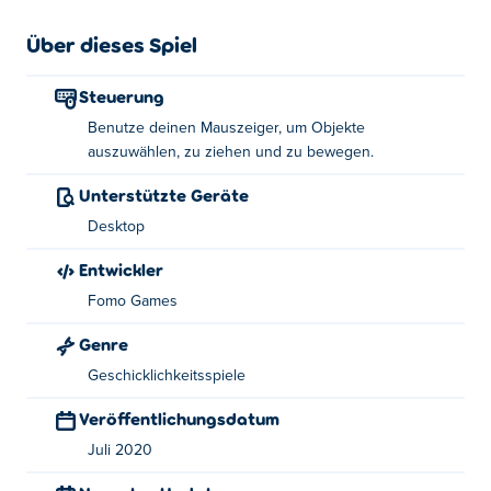
vorankommen, erhalten Sie Zugriff auf bessere Tools, um
Ihre Desserts noch individueller zu gestalten. Setzen Sie
Über dieses Spiel
Ihre Kochmütze auf und schnappen Sie sich alle Ihre
Küchenutensilien, denn Cookie Master ist der beste
Steuerung
Weg, um Ihre Traumkekse zu kreieren, ohne echte
Benutze deinen Mauszeiger, um Objekte
Küchen zu vermasseln. Viel Spaß und vergiss nicht,
auszuwählen, zu ziehen und zu bewegen.
deinen Freunden deine tollen Kreationen zu zeigen!
Unterstützte Geräte
Spielanleitung:
Desktop
Verwenden Sie Ihren Mauszeiger, um Objekte
Entwickler
auszuwählen, zu ziehen und zu verschieben.
Fomo Games
Über den Ersteller:
Genre
Geschicklichkeitsspiele
Cookie Master wird von FOMO Games erstellt. Schauen
Sie sich ihre anderen Spiele an
Doctor Hero
,
Perfect Peel
Veröffentlichungsdatum
und screw-factory an
Poki
!
Juli 2020