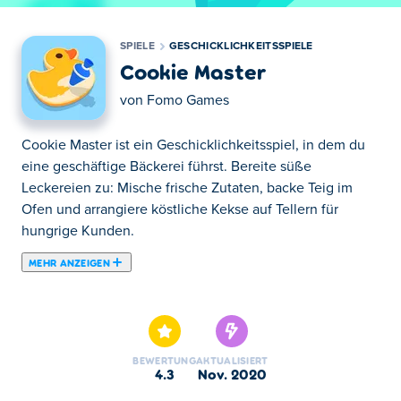
SPIELE
GESCHICKLICHKEITSSPIELE
Cookie Master
von
Fomo Games
Cookie Master ist ein Geschicklichkeitsspiel, in dem du
eine geschäftige Bäckerei führst. Bereite süße
Leckereien zu: Mische frische Zutaten, backe Teig im
Ofen und arrangiere köstliche Kekse auf Tellern für
hungrige Kunden.
MEHR ANZEIGEN
Cookie Master ist ein Simulationsspiel, in dem Sie
verschiedene Arten von Keksen entwerfen und
dekorieren und sie an Ihre Kunden verkaufen. Versuchen
Sie, Kreationen zu servieren, die den Wünschen der
BEWERTUNG
AKTUALISIERT
Kunden entsprechen, und Sie werden im Handumdrehen
4.3
Nov. 2020
zum prominenten Keksmeister! Während Sie im Spiel