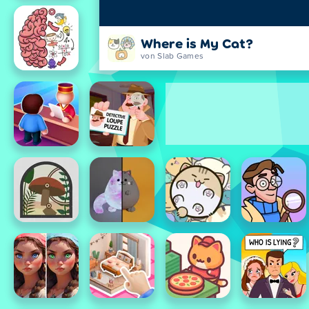
Where is My Cat?
von Slab Games