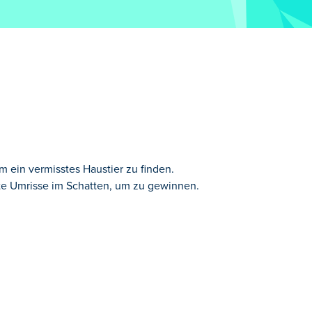
 ein vermisstes Haustier zu finden.
te Umrisse im Schatten, um zu gewinnen.