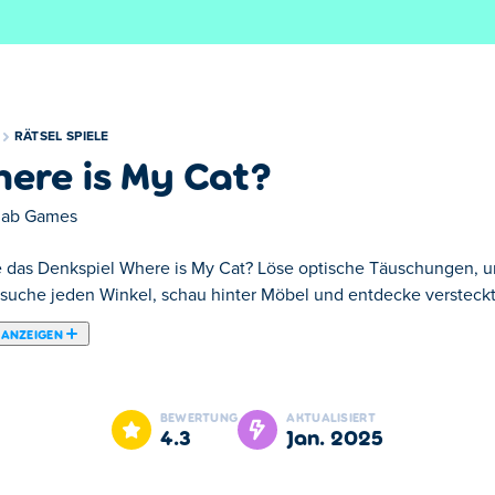
RÄTSEL SPIELE
ere is My Cat?
lab Games
e das Denkspiel Where is My Cat? Löse optische Täuschungen, um
suche jeden Winkel, schau hinter Möbel und entdecke versteck
 ANZEIGEN
Where is My Cat? ist eins unserer ausgewählten Rätsel Spiele.
BEWERTUNG
AKTUALISIERT
4.3
Jan. 2025