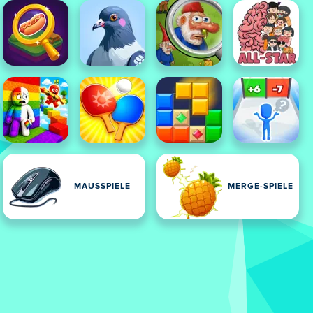
MAUSSPIELE
MERGE-SPIELE