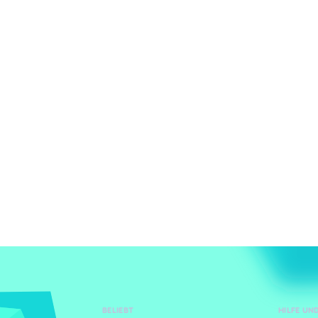
BELIEBT
HILFE U