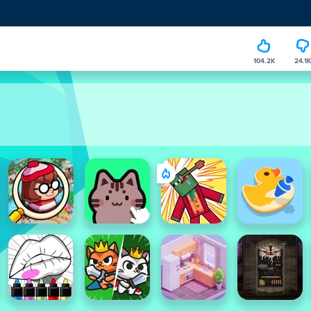
104.2K
24.1K