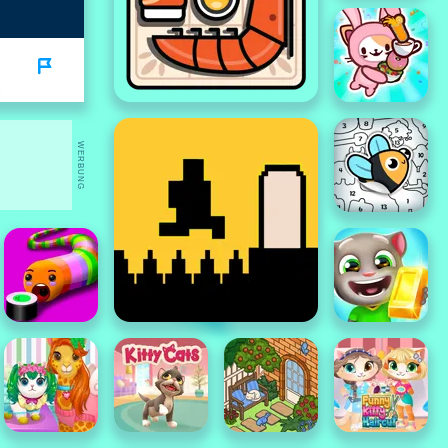
WERBUNG