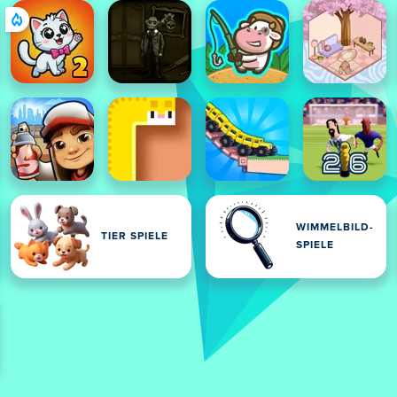
WIMMELBILD-
ELE
TIER SPIELE
SPIELE