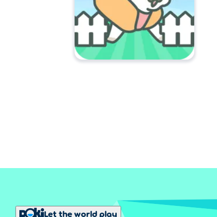
Let the world play