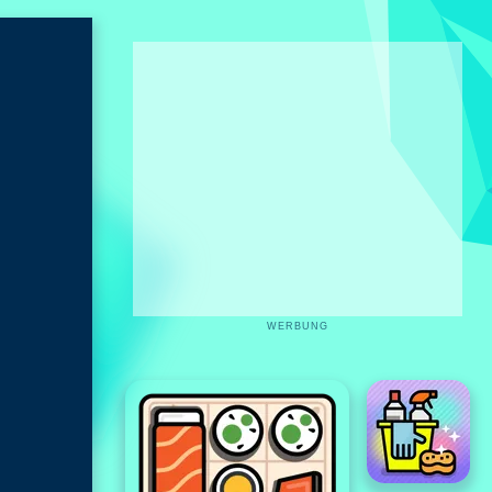
WERBUNG