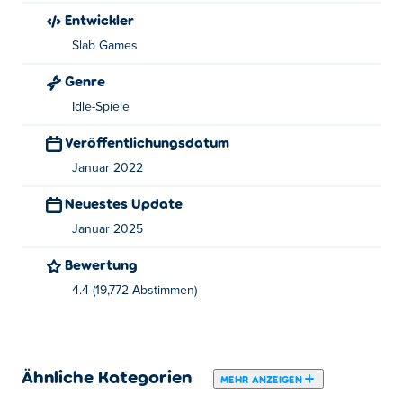
Entwickler
Slab Games
Genre
Idle-Spiele
Veröffentlichungsdatum
Januar 2022
Neuestes Update
Januar 2025
Bewertung
4.4 (19,772 Abstimmen)
Ähnliche Kategorien
MEHR ANZEIGEN