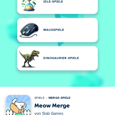
IDLE-SPIELE
MAUSSPIELE
DINOSAURIER-SPIELE
SPIELE
MERGE-SPIELE
Meow Merge
von
Slab Games