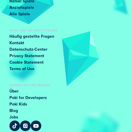
Rätsel Spiele
Anziehspiele
Alle Spiele
HILFE UND UNTERSTÜTZUNG
Häufig gestellte Fragen
Kontakt
Datenschutz-Center
Privacy Statement
Cookie Statement
Terms of Use
LERNEN SIE UNS KENNEN
Über
Poki for Developers
Poki Kids
Blog
Jobs