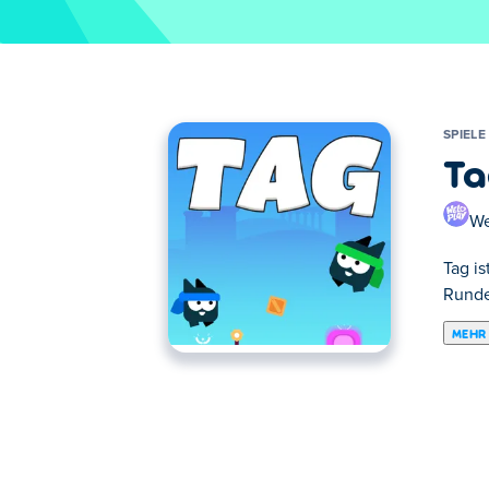
SPIELE
Ta
We
Tag is
Runde
MEHR
TAG ist ein lokales Multiplayer-Fangspiel!
verschiedenen Levels! Es gibt Abkürzung
Teleport, der nur einmal benutzt werden k
Wer wird am Ende die Nase vorn haben?