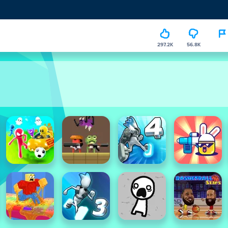
297.2K
56.8K