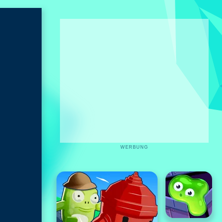
WERBUNG