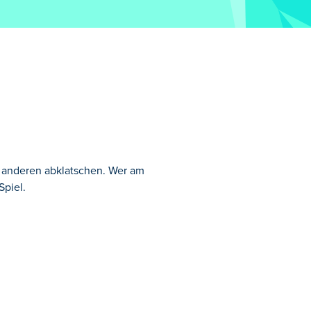
die anderen abklatschen. Wer am
Spiel.
nseitig durch eines von drei
men kannst, sowie einen raffinierten
rre führen und seine Zeit verschwenden!