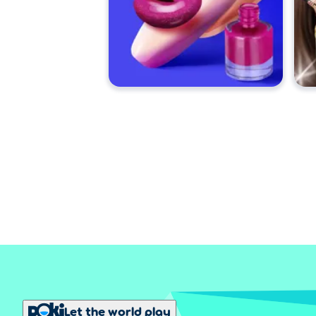
Let the world play