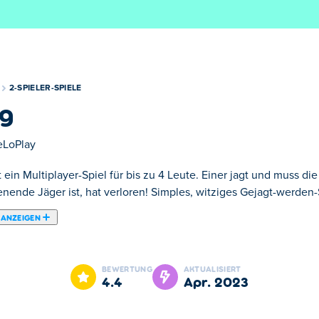
2-SPIELER-SPIELE
g
LoPlay
t ein Multiplayer-Spiel für bis zu 4 Leute. Einer jagt und muss 
nende Jäger ist, hat verloren! Simples, witziges Gejagt-werden-
 ANZEIGEN
 Tritt gegen einen, zwei oder drei Freunde an und jagt euch gege
en, mit denen du dich hochschwingen und dem Verfolger entkom
BEWERTUNG
AKTUALISIERT
ann, bevor er verschwindet. So kannst du den Verfolger in die I
4.4
Apr. 2023