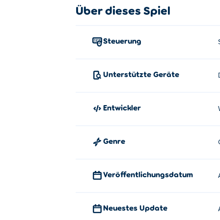
Wie spielt man Tag?
Über dieses Spiel
Bewegung:
Steuerung
Spieler 1: Tasten W, A und D
Spieler 2: Pfeiltasten nach oben, r
Unterstützte Geräte
Spieler 3: Tasten I, J und L
Spieler 4: Tasten T, F und H
Entwickler
Gehen Sie einfach zu einem anderen Charak
Wer hat Tag erstellt?
Genre
Tag wurde von WeLoPlay erstellt. Spiele i
Veröffentlichungsdatum
Wie kann ich Tag kostenlos spiele
Sie können Tag kostenlos auf Poki spielen
Neuestes Update
Kann ich Tag auf Mobilgeräten un