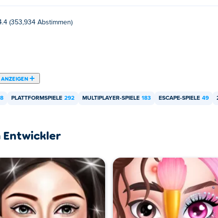
räten wie Telefonen und Tablets gespielt werden.
4.4 (353,934 Abstimmen)
 ANZEIGEN
8
PLATTFORMSPIELE
292
MULTIPLAYER-SPIELE
183
ESCAPE-SPIELE
49
 Entwickler