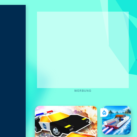
WERBUNG