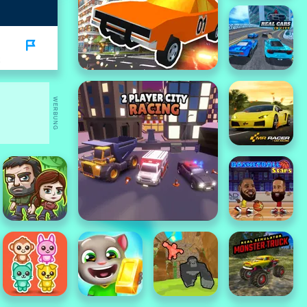
WERBUNG