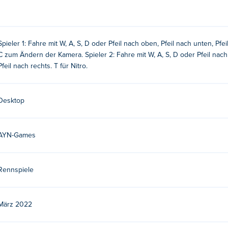
Spieler 1: Fahre mit W, A, S, D oder Pfeil nach oben, Pfeil nach unten, Pfeil
C zum Ändern der Kamera. Spieler 2: Fahre mit W, A, S, D oder Pfeil nach o
Pfeil nach rechts. T für Nitro.
Desktop
AYN-Games
Rennspiele
März 2022