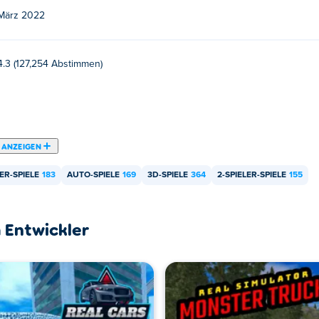
März 2022
4.3 (127,254 Abstimmen)
 ANZEIGEN
ER-SPIELE
183
AUTO-SPIELE
169
3D-SPIELE
364
2-SPIELER-SPIELE
155
 Entwickler