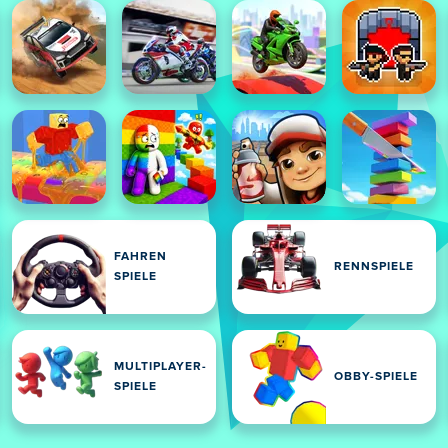
FAHREN
RENNSPIELE
SPIELE
MULTIPLAYER-
OBBY-SPIELE
SPIELE