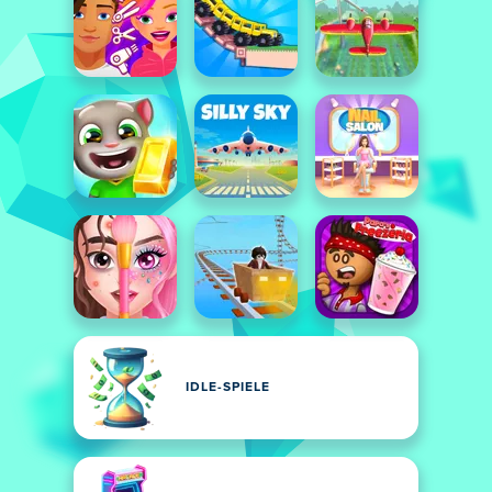
IDLE-SPIELE