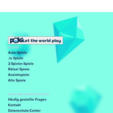
Let the world play
BELIEBT
Auto-Spiele
.io Spiele
2-Spieler-Spiele
Rätsel Spiele
Anziehspiele
Alle Spiele
HILFE UND UNTERSTÜTZUNG
Häufig gestellte Fragen
Kontakt
Datenschutz-Center