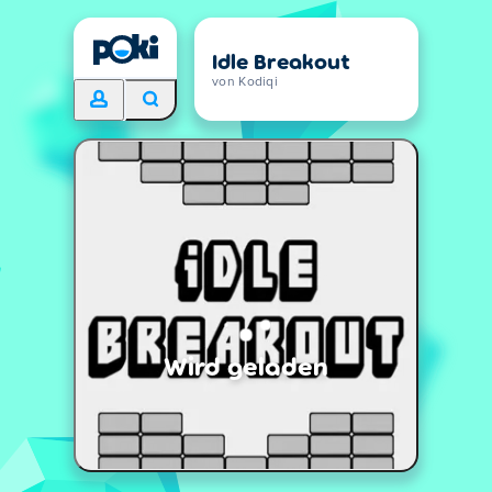
Idle Breakout
von Kodiqi
Wird geladen