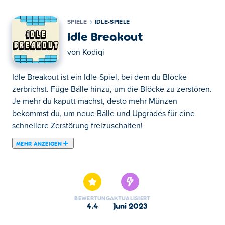
SPIELE
IDLE-SPIELE
Idle Breakout
von
Kodiqi
Idle Breakout ist ein Idle-Spiel, bei dem du Blöcke
zerbrichst. Füge Bälle hinzu, um die Blöcke zu zerstören.
Je mehr du kaputt machst, desto mehr Münzen
bekommst du, um neue Bälle und Upgrades für eine
schnellere Zerstörung freizuschalten!
MEHR ANZEIGEN
Idle Breakout ist ein Idle-Spiel zum Brechen von Steinen,
bei dem Sie verschiedene Arten von Bällen freischalten
und verbessern müssen, die die Steine in Ihrem Namen
zerstören! Beginnen Sie das Spiel, indem Sie auf die
BEWERTUNG
AKTUALISIERT
Steine klicken. Sobald Sie genug Geld haben, können
4.4
Juni 2023
Sie damit beginnen, die Kugeln auf die Steine