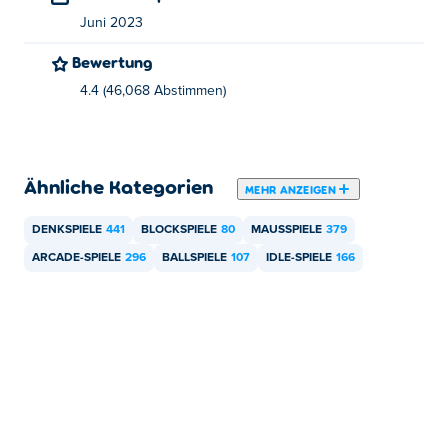
Desktops spielen?
Juni 2023
Bewertung
Idle Breakout kann auf Ihrem Computer und mobilen
Geräten wie Telefonen und Tablets gespielt werden.
4.4 (46,068 Abstimmen)
Ähnliche Kategorien
MEHR ANZEIGEN
DENKSPIELE
441
BLOCKSPIELE
80
MAUSSPIELE
379
ARCADE-SPIELE
296
BALLSPIELE
107
IDLE-SPIELE
166