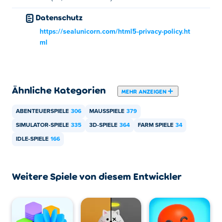
Sie können Misland kostenlos auf Poki spielen.
Datenschutz
Kann ich Misland auf Mobilgeräten und
https://sealunicorn.com/html5-privacy-policy.ht
Desktops spielen?
ml
Misland kann auf Ihrem Computer und mobilen Geräten
wie Telefonen und Tablets gespielt werden.
Ähnliche Kategorien
MEHR ANZEIGEN
ABENTEUERSPIELE
306
MAUSSPIELE
379
SIMULATOR-SPIELE
335
3D-SPIELE
364
FARM SPIELE
34
IDLE-SPIELE
166
Weitere Spiele von diesem Entwickler