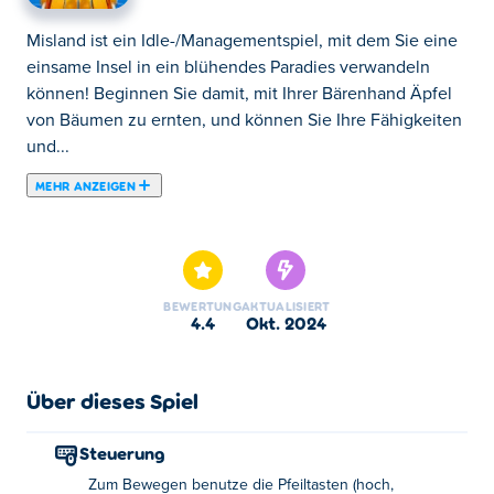
Misland ist ein Idle-/Managementspiel, mit dem Sie eine
einsame Insel in ein blühendes Paradies verwandeln
können! Beginnen Sie damit, mit Ihrer Bärenhand Äpfel
von Bäumen zu ernten, und können Sie Ihre Fähigkeiten
und...
MEHR ANZEIGEN
Misland ist ein Idle-/Managementspiel, mit dem Sie eine
einsame Insel in ein blühendes Paradies verwandeln
können! Beginnen Sie damit, mit Ihrer Bärenhand Äpfel
von Bäumen zu ernten, und können Sie Ihre Fähigkeiten
BEWERTUNG
AKTUALISIERT
und Werkzeuge nach und nach verbessern! Die Insel ist
4.4
Okt. 2024
voller Ressourcen und wartet darauf, entdeckt zu
werden. Durch den Handel mit Ressourcen mit dem Boot
wird Ihr Vermögen wachsen. Sobald Sie über
Über dieses Spiel
ausreichende Ressourcen verfügen, steht Ihnen ein
Team von Helfern zur Verfügung, die sich um Aufgaben
Steuerung
wie die Apfelernte, das Fällen von Bäumen und den
Zum Bewegen benutze die Pfeiltasten (hoch,