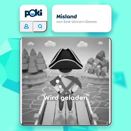
Misland
von Seal Unicorn Games
Wird geladen