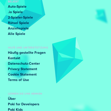
BELIEBT
Auto-Spiele
.io Spiele
2-Spieler-Spiele
Rätsel Spiele
Anziehspiele
Alle Spiele
HILFE UND UNTERSTÜTZUNG
Häufig gestellte Fragen
Kontakt
Datenschutz-Center
Privacy Statement
Cookie Statement
Terms of Use
LERNEN SIE UNS KENNEN
Über
Poki for Developers
Poki Kids