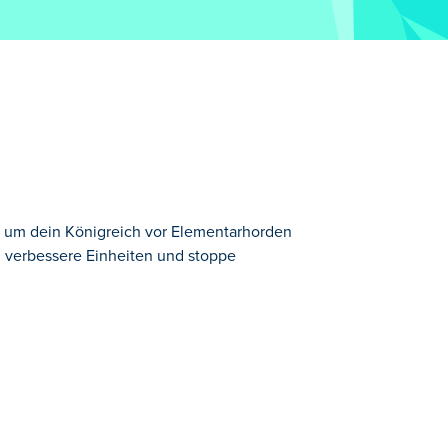
t, um dein Königreich vor Elementarhorden
, verbessere Einheiten und stoppe