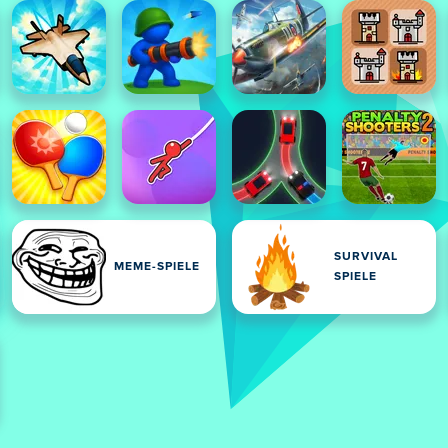
SURVIVAL
MEME-SPIELE
SPIELE