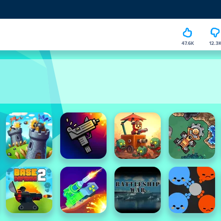
47.6K
12.3