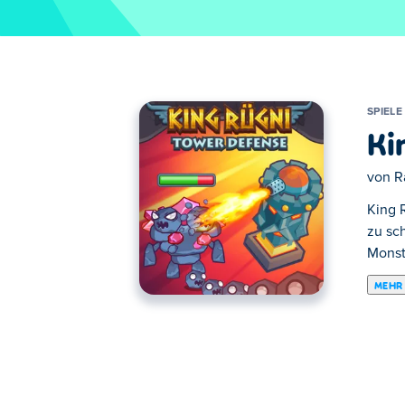
SPIELE
Ki
von
R
King 
zu sc
Monst
MEHR
Hier kannst du King Rugni spielen. King R