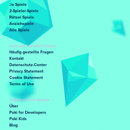
.io Spiele
2-Spieler-Spiele
Rätsel Spiele
Anziehspiele
Alle Spiele
HILFE UND UNTERSTÜTZUNG
Häufig gestellte Fragen
Kontakt
Datenschutz-Center
Privacy Statement
Cookie Statement
Terms of Use
LERNEN SIE UNS KENNEN
Über
Poki for Developers
Poki Kids
Blog