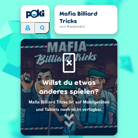
Mafia Billiard
Tricks
von Ravalmatic
Willst du etwas
anderes spielen?
Mafia Billiard Tricks ist auf Mobilgeräten
und Tablets noch nicht verfügbar.