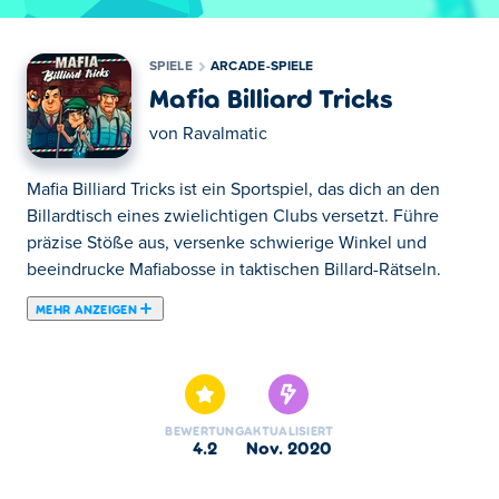
SPIELE
ARCADE-SPIELE
Mafia Billiard Tricks
von
Ravalmatic
Mafia Billiard Tricks ist ein Sportspiel, das dich an den
Billardtisch eines zwielichtigen Clubs versetzt. Führe
präzise Stöße aus, versenke schwierige Winkel und
beeindrucke Mafiabosse in taktischen Billard-Rätseln.
MEHR ANZEIGEN
Hier kannst du Mafia Billiard Tricks spielen. Mafia Billiard
Tricks ist eins unserer ausgewählten Arcade-Spiele.
BEWERTUNG
AKTUALISIERT
4.2
Nov. 2020