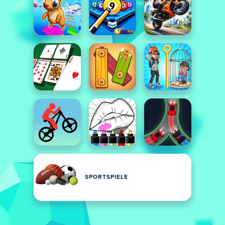
SPORTSPIELE