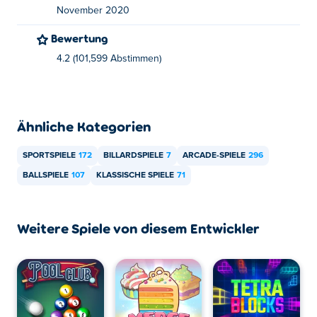
November 2020
Bewertung
4.2 (101,599 Abstimmen)
Ähnliche Kategorien
SPORTSPIELE
172
BILLARDSPIELE
7
ARCADE-SPIELE
296
BALLSPIELE
107
KLASSISCHE SPIELE
71
Weitere Spiele von diesem Entwickler