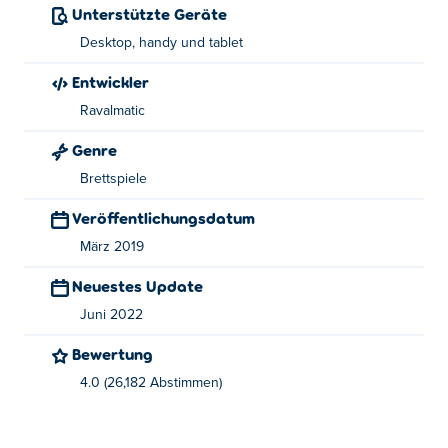
Unterstützte Geräte
Desktop, handy und tablet
Entwickler
Ravalmatic
Genre
Brettspiele
Veröffentlichungsdatum
März 2019
Neuestes Update
Juni 2022
Bewertung
4.0 (26,182 Abstimmen)