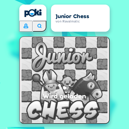
Junior Chess
von Ravalmatic
Wird geladen