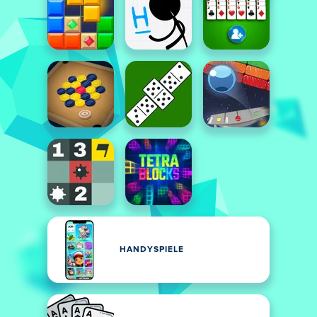
HANDYSPIELE