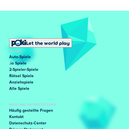
Let the world play
BELIEBT
Auto-Spiele
.io Spiele
2-Spieler-Spiele
Rätsel Spiele
Anziehspiele
Alle Spiele
HILFE UND UNTERSTÜTZUNG
Häufig gestellte Fragen
Kontakt
Datenschutz-Center