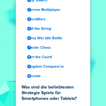
Tiny Towers
Carrom Multiplayer
MicroWars
Pull the String
Hexa War Idle Battle
Master Chess
Sort the Court!
Kingdom Conquest io
Reroute
Was sind die beliebtesten
Strategie Spiele für
Smartphones oder Tablets?