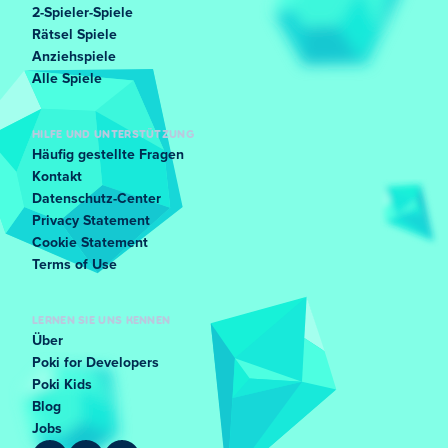
2-Spieler-Spiele
Rätsel Spiele
Anziehspiele
Alle Spiele
HILFE UND UNTERSTÜTZUNG
Häufig gestellte Fragen
Kontakt
Datenschutz-Center
Privacy Statement
Cookie Statement
Terms of Use
LERNEN SIE UNS KENNEN
Über
Poki for Developers
Poki Kids
Blog
Jobs