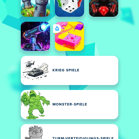
KRIEG SPIELE
MONSTER-SPIELE
TURM-VERTEIDIGUNGS-SPIELE