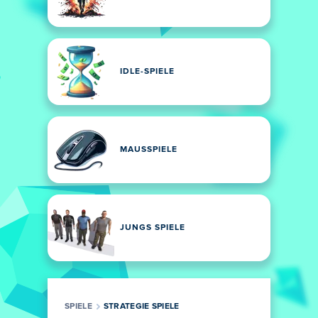
IDLE-SPIELE
MAUSSPIELE
JUNGS SPIELE
SPIELE
STRATEGIE SPIELE