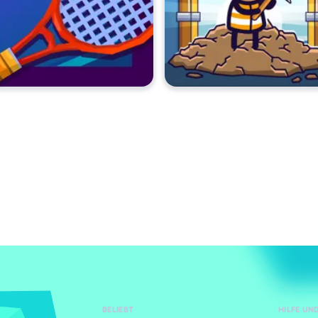
BELIEBT
HILFE U