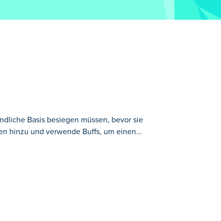
indliche Basis besiegen müssen, bevor sie
en hinzu und verwende Buffs, um einen...
or sie Sie schlagen! Verbessere deinen
gner zu erlangen. Senden Sie Ihre Armee
imative Castle Defender werden?