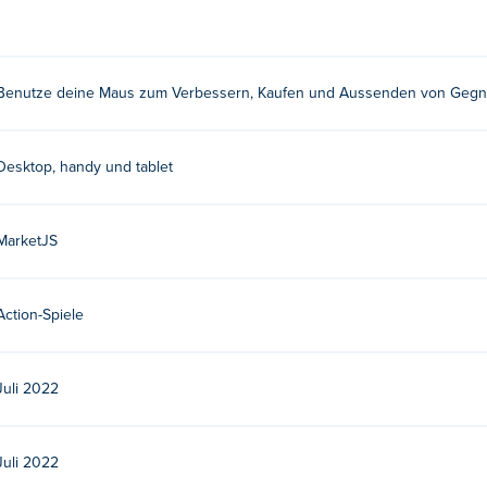
rn, zu kaufen und Feinde auszusenden, um Ihre Feinde zu besi
unden?
Benutze deine Maus zum Verbessern, Kaufen und Aussenden von Gegn
stellt. Schauen Sie sich einige ihrer anderen Gelegenheitsspiel
Desktop, handy und tablet
MarketJS
Action-Spiele
Juli 2022
Juli 2022