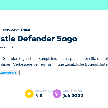
SIMULATOR-SPIELE
stle Defender Saga
arketJS
e Defender Saga ist ein Kampfsimulationsspiel, in dem Sie die fe
chlagen! Verbessere deinen Turm, füge zusätzliche Bogenschütz
 ANZEIGEN
ionsspiel, in dem Sie die feindliche Basis besiegen müssen, bev
nzu und verwende Buffs, um einen Vorteil gegenüber deinem Ge
BEWERTUNG
AKTUALISIERT
uwirken und den Sieg nach Hause zu bringen! Kannst du der ult
4.3
Juli 2022
aga?