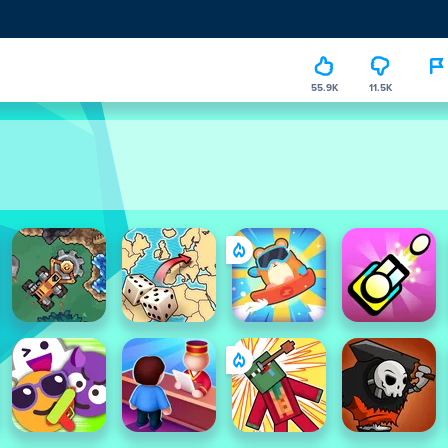
55.9K
11.5K