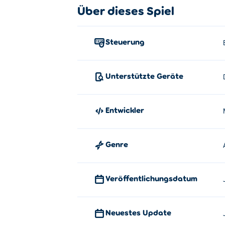
Über dieses Spiel
Verwenden Sie Ihre Maus, um zu verbesse
Wer hat Castle Defender Saga erf
Steuerung
Castle Defender Saga wird von MarketJS er
zombies und
Ludo Hero
!
Unterstützte Geräte
Entwickler
Genre
Veröffentlichungsdatum
Neuestes Update