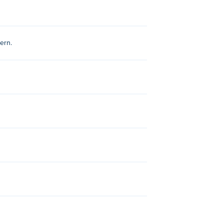
egen!
ern.
e an Poki:
Idle Mining Empire
, stupid-