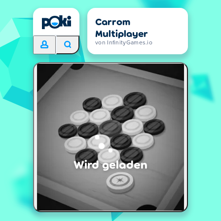
Carrom
Multiplayer
von InfinityGames.io
Wird geladen