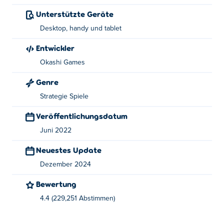
eine Linie von einer Basis zur anderen, um
Unterstützte Geräte
Truppen zu schicken
Desktop, handy und tablet
Wer hat MicroWars entwickelt?
Entwickler
Okashi Games
MicroWars wird von Okashi Games erstellt. Dies ist ihr
erstes Spiel Poki !
Genre
Wie kann ich MicroWars kostenlos spielen?
Strategie Spiele
Veröffentlichungsdatum
Sie können MicroWars kostenlos auf Poki spielen.
Juni 2022
Kann ich MicroWars auf Mobilgeräten und
Neuestes Update
Desktops spielen?
Dezember 2024
MicroWars kann auf Ihrem Computer und Mobilgeräten
Bewertung
wie Telefonen und Tablets gespielt werden.
4.4 (229,251 Abstimmen)