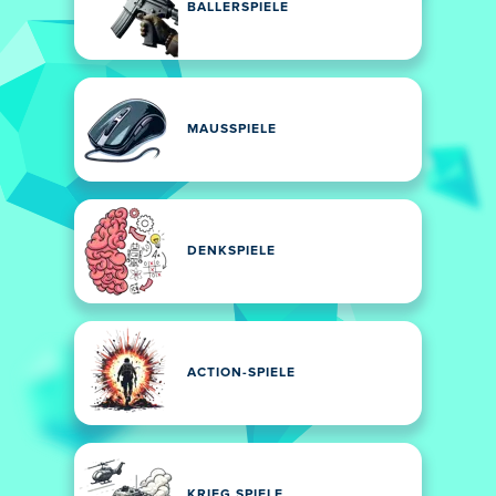
BALLERSPIELE
MAUSSPIELE
DENKSPIELE
ACTION-SPIELE
KRIEG SPIELE