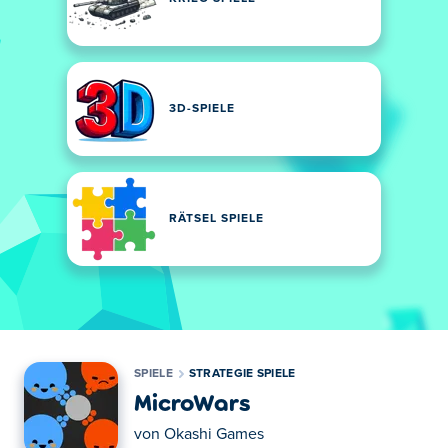
3D-SPIELE
RÄTSEL SPIELE
SPIELE
STRATEGIE SPIELE
MicroWars
von
Okashi Games