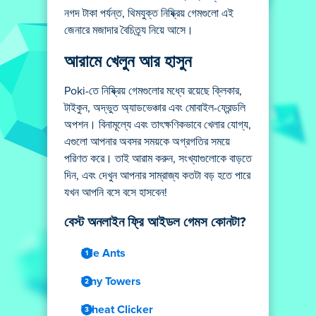
নগদ টাকা পর্যন্ত, থিমযুক্ত নিষ্ক্রিয় গেমগুলো এই
জেনারে মজাদার বৈচিত্র্য নিয়ে আসে।
আরামে খেলুন আর হাসুন
Poki-তে নিষ্ক্রিয় গেমগুলোর মধ্যে রয়েছে ক্লিকার,
টাইকুন, অদ্ভুত অ্যাডভেঞ্চার এবং মোবাইল-ফ্রেন্ডলি
অপশন। বিনামূল্যে এবং তাৎক্ষণিকভাবে খেলার যোগ্য,
এগুলো আপনার অবসর সময়কে অগ্রগতির সময়ে
পরিণত করে। তাই আরাম করুন, সংখ্যাগুলোকে বাড়তে
দিন, এবং দেখুন আপনার সাম্রাজ্য কতটা বড় হতে পারে
যখন আপনি বসে বসে হাসবেন!
বেস্ট অনলাইন ফ্রি আইডল গেমস কোনটা?
Idle Ants
Tiny Towers
Wheat Clicker