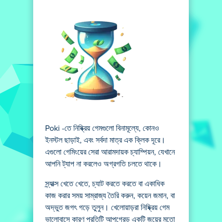
Poki -তে নিষ্ক্রিয় গেমগুলো বিনামূল্যে, কোনও
ইনস্টল ছাড়াই, এবং সর্বদা মাত্র এক ক্লিক দূরে।
এগুলো গেমিংয়ের সেরা আরামদায়ক চ্যাম্পিয়ন, যেখানে
আপনি ট্যাপ না করলেও অগ্রগতি চলতে থাকে।
স্ন্যাক্স খেতে খেতে, চ্যাট করতে করতে বা একাধিক
কাজ করার সময় সাম্রাজ্য তৈরি করুন, কয়েন জমান, বা
অদ্ভুত জগৎ গড়ে তুলুন। খেলোয়াড়রা নিষ্ক্রিয় গেম
ভালোবাসে কারণ প্রতিটি আপগ্রেড একটি জয়ের মতো