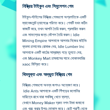
নিষ্ক্রিয় টাইকুন এবং সিমুলেশন গেম
টাইকুন-স্টাইলের নিষ্ক্রিয় গেমগুলো অগ্রগতিকে একটি
ম্যানেজমেন্ট চ্যালেঞ্জে পরিণত করে। গেমটি যখন কঠিন
কাজটি করে, তখন আপনি তৈরি করুন, প্রসারিত করুন
এবং সাফল্যের জন্য কৌশল তৈরি করুন। Idle
Mining Empire আপনাকে আপনার নিজের মাইনিং
ব্যবসা চালানোর রোমাঞ্চ দেয়, Idle Lumber Inc
আপনাকে একটি কাঠের সাম্রাজ্য গড়ে তুলতে দেয়,
এবং Monkey Mart চাষবাসের সাথে দোকানদারির
хаос মিশ্রিত করে।
থিমযুক্ত এবং অদ্ভুত নিষ্ক্রিয় গেম
নিষ্ক্রিয় গেমগুলো অনন্য জগৎও অন্বেষণ করে।
Idle Ants আপনাকে একটি পিঁপড়ের কলোনির
দায়িত্বে রাখে যারা সবকিছু খেতে ব্যস্ত,
যেখানে Money Maker দ্রুত নগদ টাকা জমানো
এবং খরচ করার উপর ফোকাস করে। ছোট প্রাণী থেকে