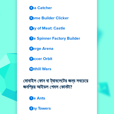
Sea Catcher
Home Builder Clicker
Day of Meat: Castle
Idle Spinner Factory Builder
Merge Arena
Soccer Orbit
Anthill Wars
মোবাইল ফোন বা ট্যাবলেটের জন্য সবচেয়ে
জনপ্রিয় আইডল গেমস কোনটা?
Idle Ants
Tiny Towers