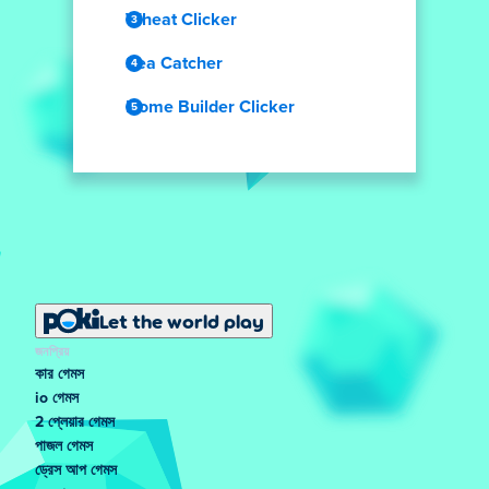
Wheat Clicker
Sea Catcher
Home Builder Clicker
Let the world play
জনপ্রিয়
কার গেমস
io গেমস
2 প্লেয়ার গেমস
পাজল গেমস
ড্রেস আপ গেমস