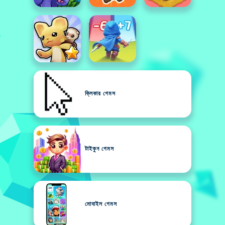
ক্লিকার গেমস
টাইকুন গেমস
মোবাইল গেমস