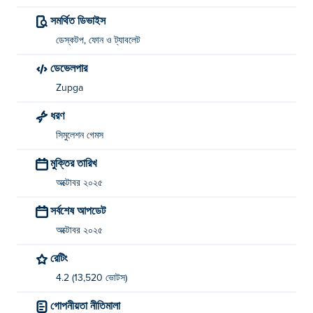
বিল্ড মাই ব্রেইনরট তৈরি করেছে জুপগা। তাদের অন্যান্য গেমগুলি এখানে খেলুন
সমর্থিত ডিভাইস
Poki (পোকি):
Chest Warriors
,
Cat Room Blast
এবং build-land!
ডেস্কটপ, ফোন ও ট্যাবলেট
আমি কিভাবে বিনামূল্যে Build My Brainrot খেলতে পারি?
ডেভেলপার
আপনি Poki-এ বিনামূল্যে Build My Brainrot খেলতে পারেন।
Zupga
আমি কি মোবাইল ডিভাইস এবং ডেস্কটপে Build My
ধরণ
Brainrot খেলতে পারব?
সিমুলেশন গেমস
বিল্ড মাই ব্রেইনরট আপনার কম্পিউটার এবং ফোন এবং ট্যাবলেটের মতো মোবাইল
মুক্তির তারিখ
ডিভাইসে খেলা যাবে।
অক্টোবর ২০২৫
সর্বশেষ আপডেট
অক্টোবর ২০২৫
রেটিং
4.2 (13,520 ভোটস)
গোপনীয়তা নীতিমালা