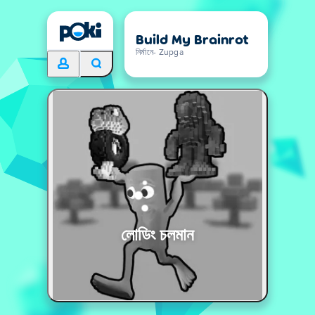
Build My Brainrot
নির্মানে- Zupga
লোডিং চলমান