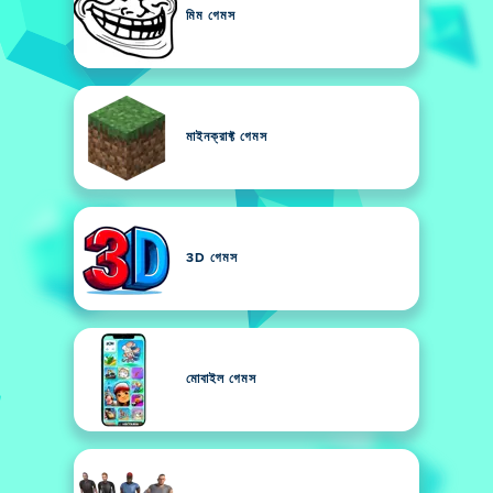
মিম গেমস
মাইনক্রাফ্ট গেমস
3D গেমস
মোবাইল গেমস