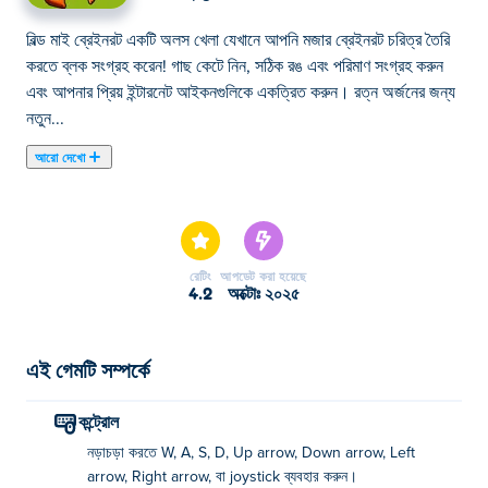
বিল্ড মাই ব্রেইনরট একটি অলস খেলা যেখানে আপনি মজার ব্রেইনরট চরিত্র তৈরি
করতে ব্লক সংগ্রহ করেন! গাছ কেটে নিন, সঠিক রঙ এবং পরিমাণ সংগ্রহ করুন
এবং আপনার প্রিয় ইন্টারনেট আইকনগুলিকে একত্রিত করুন। রত্ন অর্জনের জন্য
নতুন...
আরো দেখো
বিল্ড মাই ব্রেইনরট একটি অলস খেলা যেখানে আপনি মজার ব্রেইনরট চরিত্র তৈরি
করতে ব্লক সংগ্রহ করেন! গাছ কেটে নিন, সঠিক রঙ এবং পরিমাণ সংগ্রহ করুন
এবং আপনার প্রিয় ইন্টারনেট আইকনগুলিকে একত্রিত করুন। রত্ন অর্জনের জন্য
নতুন চরিত্রগুলি আনলক করুন, তারপরে আপনার নির্মাণ দক্ষতা এবং কারুশিল্পকে
রেটিং
আপডেট করা হয়েছে
আরও দ্রুত আপগ্রেড করতে সেগুলি ব্যবহার করুন। আপনি কি সেগুলি তৈরি
4.2
অক্টোঃ ২০২৫
করতে এবং ব্রেইনরট কারখানাটি আয়ত্ত করতে পারেন?
বিল্ড মাই ব্রেইনরট কিভাবে খেলবেন?
এই গেমটি সম্পর্কে
সরানোর জন্য WASD, তীরচিহ্ন, অথবা জয়স্টিক ব্যবহার করুন।
কন্ট্রোল
বিল্ড মাই ব্রেইনরট কে তৈরি করেছেন?
নড়াচড়া করতে W, A, S, D, Up arrow, Down arrow, Left
arrow, Right arrow, বা joystick ব্যবহার করুন।