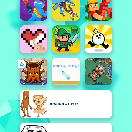
BRAINROT গেমস