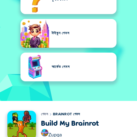
টাইকুন গেমস
আর্কেড গেমস
গেমস
BRAINROT গেমস
Build My Brainrot
Zupga