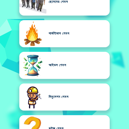
ছেলেদের গেমস
সার্ভাইভাল গেমস
আইডল গেমস
সিমুলেশন গেমস
কুইজ গেমস