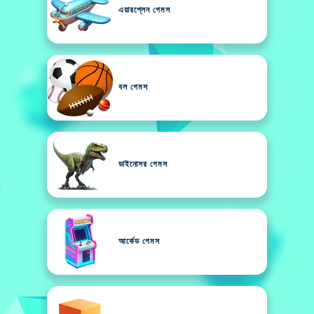
এয়ারপ্লেন গেমস
বল গেমস
ডাইনোসর গেমস
আর্কেড গেমস