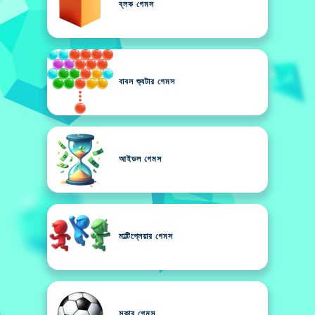
ব্লক গেমস
বাবল শ্যুটার গেমস
আইডল গেমস
মাল্টিপ্লেয়ার গেমস
সকার গেমস