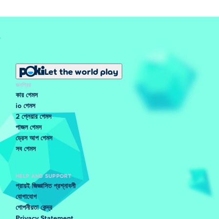
Let the world play
জনপ্রিয়
কার গেমস
io গেমস
2 প্লেয়ার গেমস
পাজল গেমস
ড্রেস আপ গেমস
সব গেমস
HELP AND SUPPORT
প্রায়ই জিজ্ঞাসিত প্রশ্নাবলী
যোগাযোগ
গোপনীয়তা কেন্দ্র
Privacy Statement