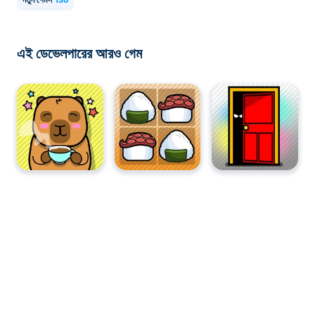
নতুন গেমস
130
এই ডেভেলপারের আরও গেম