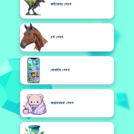
ডাইনোসর গেমস
হর্স গেমস
মোবাইল গেমস
আরামদায়ক গেমস