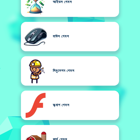
আইডল গেমস
মাউস গেমস
সিমুলেশন গেমস
ফ্ল্যাশ গেমস
ফার্ম গেমস