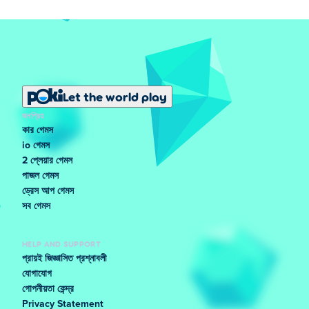
Let the world play
জনপ্রিয়
কার গেমস
io গেমস
2 প্লেয়ার গেমস
পাজল গেমস
ড্রেস আপ গেমস
সব গেমস
HELP AND SUPPORT
প্রায়ই জিজ্ঞাসিত প্রশ্নাবলী
যোগাযোগ
গোপনীয়তা কেন্দ্র
Privacy Statement