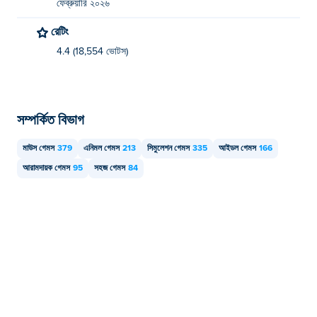
ফেব্রুয়ারি ২০২৬
রেটিং
4.4 (18,554 ভোটস)
সম্পর্কিত বিভাগ
মাউস গেমস
379
এনিমল গেমস
213
সিমুলেশন গেমস
335
আইডল গেমস
166
আরামদায়ক গেমস
95
সহজ গেমস
84