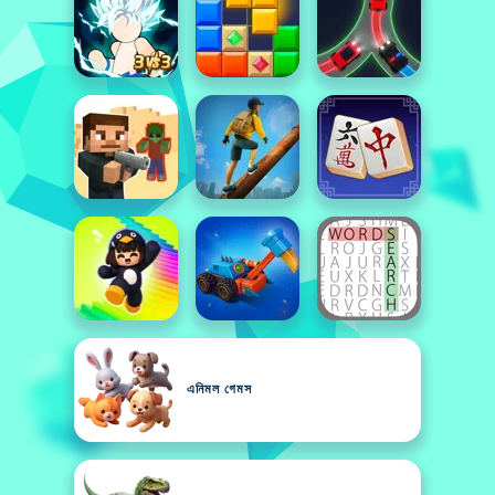
এনিমল গেমস