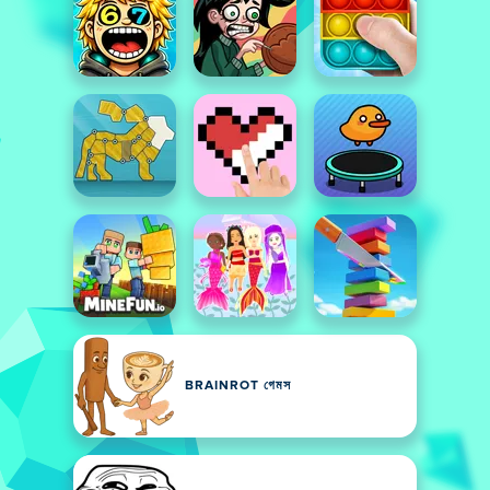
BRAINROT গেমস