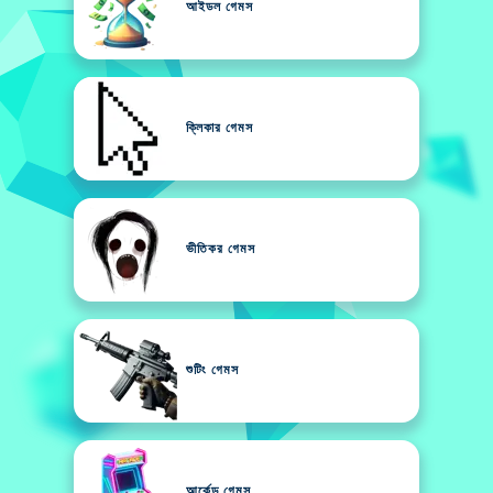
আইডল গেমস
ক্লিকার গেমস
ভীতিকর গেমস
শুটিং গেমস
আর্কেড গেমস