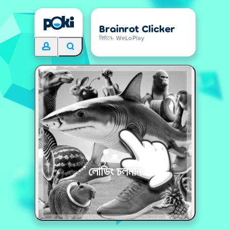
Brainrot Clicker
নির্মানে- WeLoPlay
লোডিং চলমান