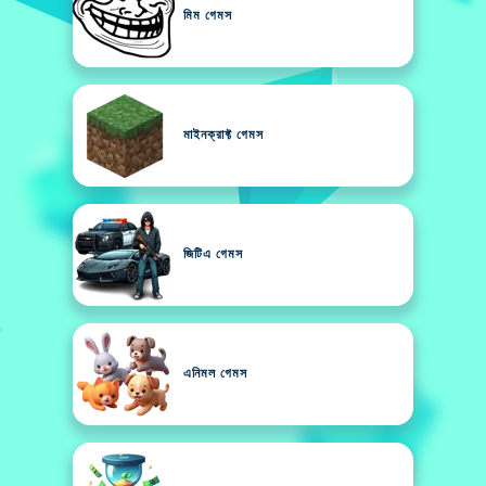
মিম গেমস
মাইনক্রাফ্ট গেমস
জিটিএ গেমস
এনিমল গেমস