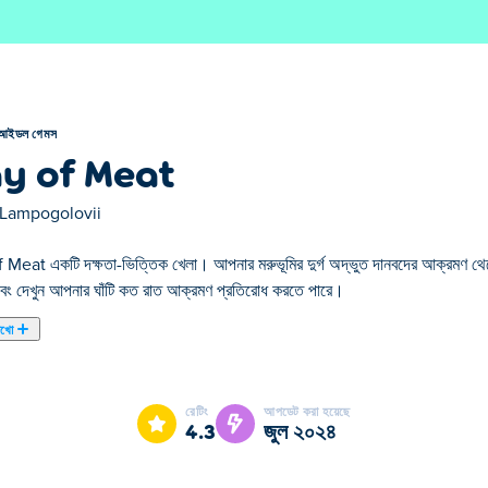
আইডল গেমস
y of Meat
Lampogolovii
Meat একটি দক্ষতা-ভিত্তিক খেলা। আপনার মরুভূমির দুর্গ অদ্ভুত দানবদের আক্রমণ থেকে
বং দেখুন আপনার ঘাঁটি কত রাত আক্রমণ প্রতিরোধ করতে পারে।
েখো
eat আমাদের নির্বাচিত আইডল গেমস এর একটি।
রেটিং
আপডেট করা হয়েছে
4.3
জুল ২০২৪