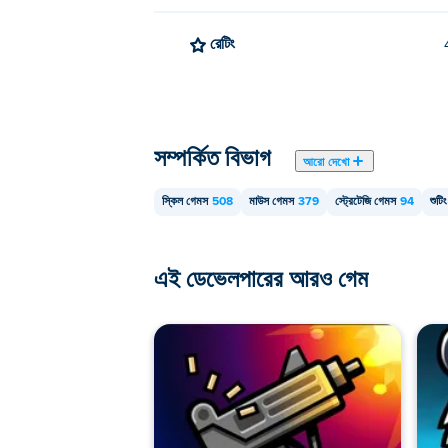
রেটিং
সম্পর্কিত বিভাগ
আরো দেখো
স্কিল গেমস
508
মাউস গেমস
379
স্ট্রেটেজি গেমস
94
শুটি
এই ডেভেলপারের আরও গেম