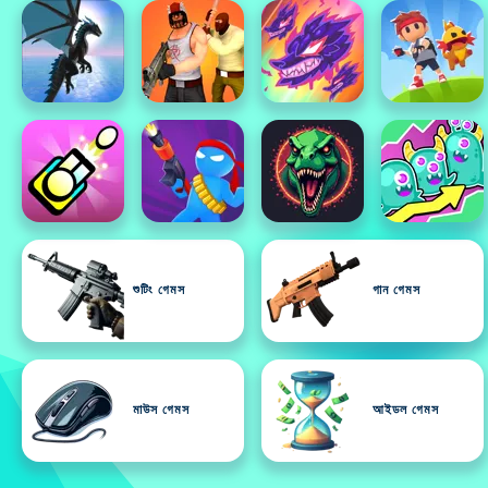
শুটিং গেমস
গান গেমস
মাউস গেমস
আইডল গেমস