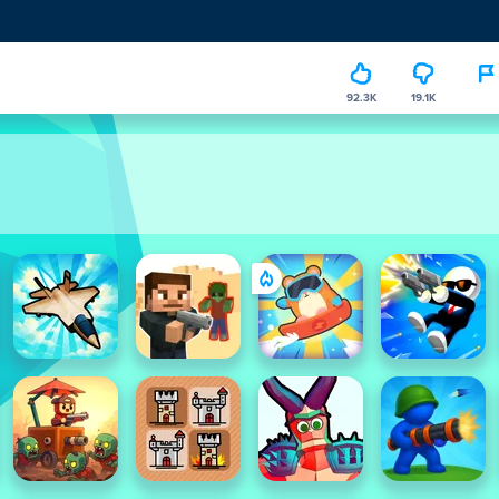
92.3K
19.1K