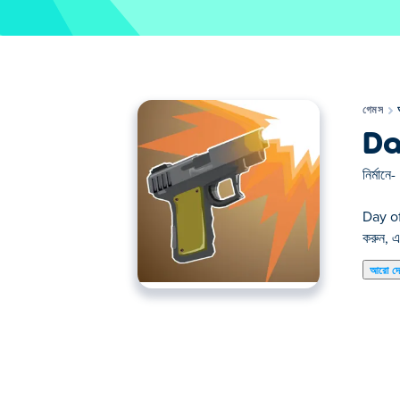
গেমস
Da
নির্মানে-
Day of 
করুন, এ
আরো দ
এখানে আপনি Day of Meat খেলতে পারেন। Day of M