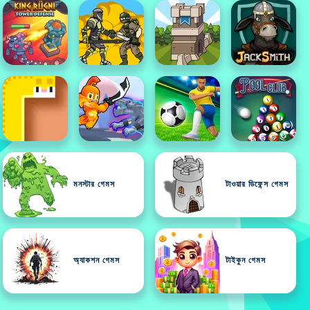
মনস্টার গেমস
টাওয়ার ডিফেন্স গেমস
অ্যাকশন গেমস
টাইকুন গেমস