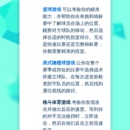
篮球游戏
可以考验你的瞄准
能力，并帮助你在单挑和锦标
赛中了解球员在场上的位置。
观察对方球队的移动，然后选
择合适的时机投篮得分。无论
是快速比赛还是完整锦标赛，
你都需要精准的投篮。
美式橄榄球游戏
让你在整个
赛季或简短的比赛中选择战术
并建立球队。在每次进攻前检
查防守队员的位置，然后找到
通往底线的路径。
格斗体育游戏
考验你发现攻
击并做出反应的速度。等到你
的对手无法格挡时，立即攻
击，然后在他们反击之前迅速