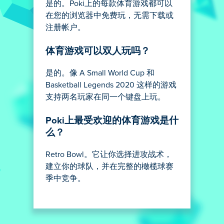
是的。Poki上的每款体育游戏都可以
在您的浏览器中免费玩，无需下载或
注册帐户。
体育游戏可以双人玩吗？
是的。像 A Small World Cup 和
Basketball Legends 2020 这样的游戏
支持两名玩家在同一个键盘上玩。
Poki上最受欢迎的体育游戏是什
么？
Retro Bowl。它让你选择进攻战术，
建立你的球队，并在完整的橄榄球赛
季中竞争。