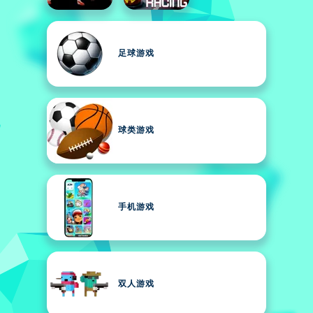
足球游戏
球类游戏
手机游戏
双人游戏