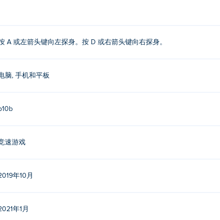
按 A 或左箭头键向左探身。按 D 或右箭头键向右探身。
电脑, 手机和平板
b10b
竞速游戏
2019年10月
2021年1月