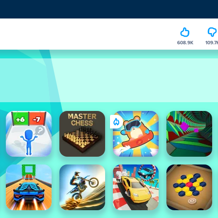
608.9K
109.7