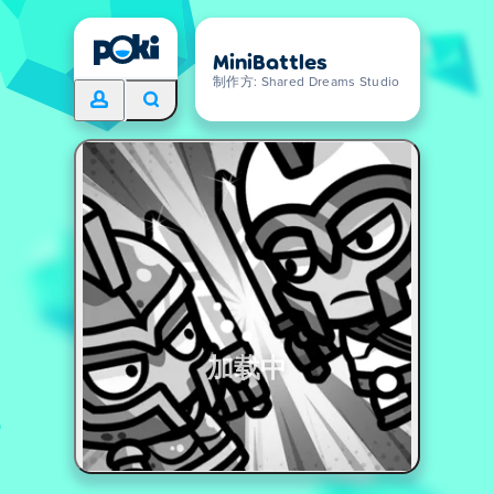
MiniBattles
制作方: Shared Dreams Studio
加载中