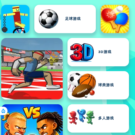
足球游戏
3D游戏
球类游戏
多人游戏