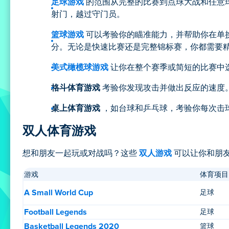
足球游戏
的范围从完整的比赛到点球大战和任意球
射门，越过守门员。
篮球游戏
可以考验你的瞄准能力，并帮助你在单
分。无论是快速比赛还是完整锦标赛，你都需要
美式橄榄球游戏
让你在整个赛季或简短的比赛中
格斗体育游戏
考验你发现攻击并做出反应的速度
桌上体育游戏
，如台球和乒乓球，考验你每次击
双人体育游戏
想和朋友一起玩或对战吗？这些
双人游戏
可以让你和朋
游戏
体育项目
A Small World Cup
足球
Football Legends
足球
Basketball Legends 2020
篮球