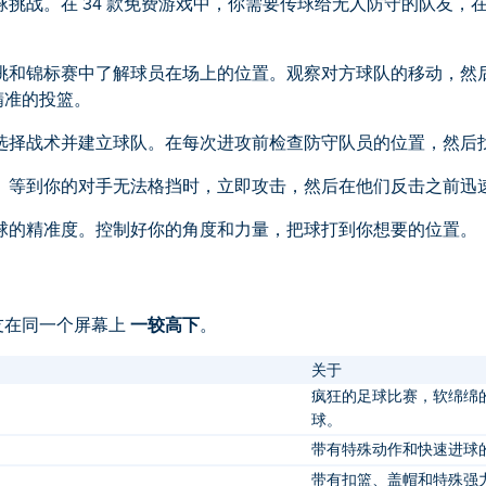
挑战。在 34 款免费游戏中，你需要传球给无人防守的队友，
挑和锦标赛中了解球员在场上的位置。观察对方球队的移动，然
精准的投篮。
选择战术并建立球队。在每次进攻前检查防守队员的位置，然后
。等到你的对手无法格挡时，立即攻击，然后在他们反击之前迅
球的精准度。控制好你的角度和力量，把球打到你想要的位置。
友在同一个屏幕上
一较高下
。
关于
疯狂的足球比赛，软绵绵
球。
带有特殊动作和快速进球的 1v
带有扣篮、盖帽和特殊强力动作