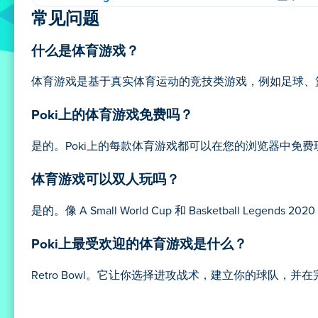
常见问题
什么是体育游戏？
体育游戏是基于真实体育运动的竞技类游戏，例如足球、
Poki上的体育游戏免费吗？
是的。Poki上的每款体育游戏都可以在您的浏览器中免
体育游戏可以双人玩吗？
是的。像 A Small World Cup 和 Basketball Le
Poki上最受欢迎的体育游戏是什么？
Retro Bowl。它让你选择进攻战术，建立你的球队，