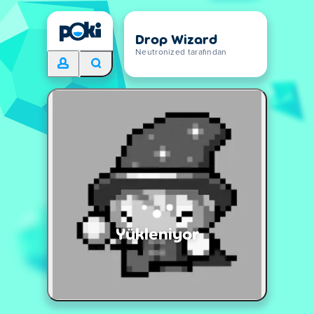
Drop Wizard
Neutronized tarafından
Yükleniyor