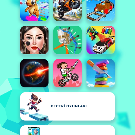
BECERI OYUNLARI