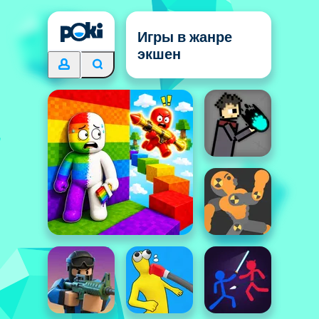
Игры в жанре
экшен