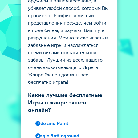
оружием в Вашем арсенале, и
убивает любой способ, которым Вы
нравитесь. Брифинги миссии
представления прежде, чем войти
в поле битвы, и изучают Ваш путь
разрушения. Можно также играть в
забавные игры и наслаждаться
всеми видами отвратительной
забавы! Лучший из всех, нашего
очень захватывающего Игры в
Жанре Экшен должны все
бесплатно играть!
Какие лучшие бесплатные
Игры в жанре экшен
онлайн?
Hide and Paint
Magic Battleground