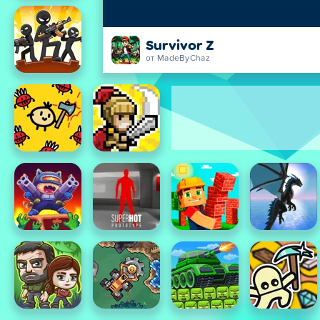
Survivor Z
от MadeByChaz