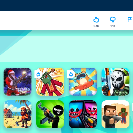
5.1K
1.1K