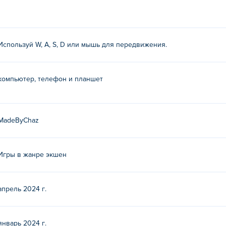
о со временем волны будут становиться все сложнее и слож
спытания, которые действительно станут для вас испытанием
м?
Используй W, A, S, D или мышь для передвижения.
 WASD или мышь!
компьютер, телефон и планшет
х первая игра на Poki (Поки)!
MadeByChaz
есплатно?
Игры в жанре экшен
 на Poki.
на мобильных устройствах и настольных компьютер
апрель 2024 г.
ре и мобильных устройствах, таких как телефоны и планшеты.
январь 2024 г.