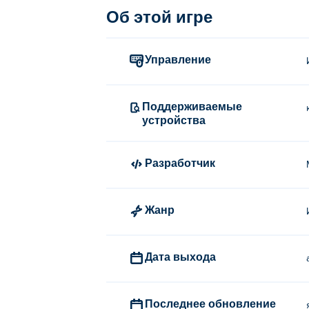
Вам понадобятся эти навыки, потому чт
Об этой игре
выживший, получив все награды! Это и
наконец насладиться приятным отпуско
Управление
Как играть в Survivor Z?
Для перемещения используйте
Поддерживаемые
устройства
Кто создал Survivor Z?
Survivor Z был создан MadeByChaz. Это и
Разработчик
Как я могу играть в Survivor Z б
Жанр
Вы можете играть в Survivor Z бесплатно
Могу ли я играть в Survivor Z 
Дата выхода
В Survivor Z можно играть на компьюте
Последнее обновление