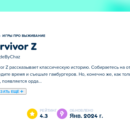
ИГРЫ ПРО ВЫЖИВАНИЕ
rvivor Z
deByChaz
vor Z рассказывает классическую историю. Собираетесь на от
дите время и съешьте гамбургеров. Но, конечно же, как тол
, появляется орда...
ЗАТЬ ЕЩЁ
историю. Собираетесь на отдых в лес – приятно, спокойно п
, чтобы откусить первый кусок, появляется орда зомби и нач
РЕЙТИНГ
ОБНОВЛЕНО
е с неограниченным боезапасом и начать стрелять по Z! Из
4.3
янв. 2024 г.
 достаточно драгоценных камней, и вы сможете повысить св
ю хотите увеличить. Вы можете получить больше здоровья, с