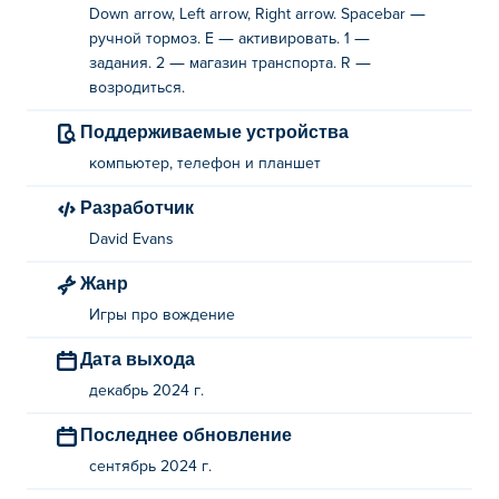
готовы отправиться в путь без границ?
Down arrow, Left arrow, Right arrow. Spacebar —
ручной тормоз. E — активировать. 1 —
Как играть в Drive Freedom?
задания. 2 — магазин транспорта. R —
возродиться.
Управление: WASD или клавиши со стрелками
Поддерживаемые устройства
Ручной тормоз: пробел
компьютер, телефон и планшет
Активировать: E
Разработчик
Просмотреть миссии: 1
David Evans
Автосалон: 2
Жанр
Возрождение: R
Игры про вождение
Кто создал Drive Freedom?
Дата выхода
декабрь 2024 г.
Drive Freedom создан Дэвидом Эвансом. Это их
первая игра на Poki!
Последнее обновление
сентябрь 2024 г.
Как можно бесплатно поиграть в Drive
Freedom?