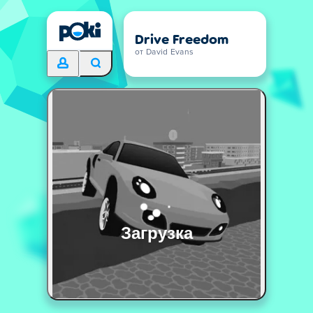
Drive Freedom
от David Evans
Загрузка