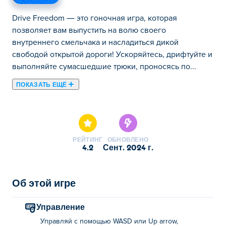
Drive Freedom — это гоночная игра, которая
позволяет вам выпустить на волю своего
внутреннего смельчака и насладиться дикой
свободой открытой дороги! Ускоряйтесь, дрифтуйте и
выполняйте сумасшедшие трюки, проносясь по...
ПОКАЗАТЬ ЕЩЁ
Drive Freedom — это гоночная игра, которая
позволяет вам выпустить на волю своего
внутреннего смельчака и насладиться дикой
свободой открытой дороги! Ускоряйтесь, дрифтуйте и
РЕЙТИНГ
ОБНОВЛЕНО
выполняйте сумасшедшие трюки, проносясь по
4.2
сент. 2024 г.
городу. Врезайтесь в светофоры, здания или даже
почтальона — никаких правил, только чистый хаос
вождения! Единственные ограничения? Ваш
Об этой игре
бензобак и состояние вашего автомобиля. Собирайте
монеты по пути, чтобы улучшить свой автомобиль и
Управление
выполнять забавные миссии, чтобы заработать XP. Вы
Управляй с помощью WASD или Up arrow,