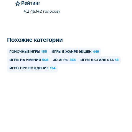
Рейтинг
4.2 (16,142 голосов)
Вы можете играть в Drive Freedom бесплатно на Poki.
Могу ли я играть в Drive Freedom на
мобильных устройствах и компьютере?
Похожие категории
В Drive Freedom можно играть на компьютере и
мобильных устройствах, таких как телефоны и
ГОНОЧНЫЕ ИГРЫ
155
ИГРЫ В ЖАНРЕ ЭКШЕН
449
планшеты.
ИГРЫ НА УМЕНИЯ
508
3D ИГРЫ
364
ИГРЫ В СТИЛЕ GTA
18
ИГРЫ ПРО ВОЖДЕНИЕ
134