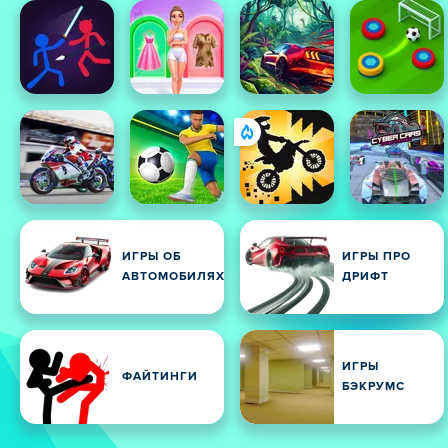
ИГРЫ ОБ
ИГРЫ ПРО
АВТОМОБИЛЯХ
ДРИФТ
ИГРЫ
ФАЙТИНГИ
БЭКРУМС