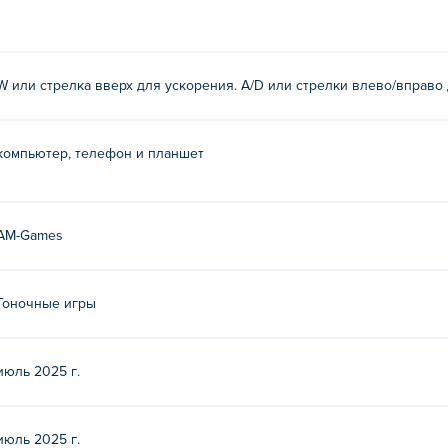
трелкой вверх
 или клавиша со стрелкой влево или вправо
W или стрелка вверх для ускорения. A/D или стрелки влево/вправо 
компьютер, телефон и планшет
 первая игра на Poki!
 Crazy Descent?
AM-Games
атно на Poki.
nt на мобильных устройствах и компьютере?
Гоночные игры
ютере и мобильных устройствах, таких как телефоны и планш
июль 2025 г.
июль 2025 г.