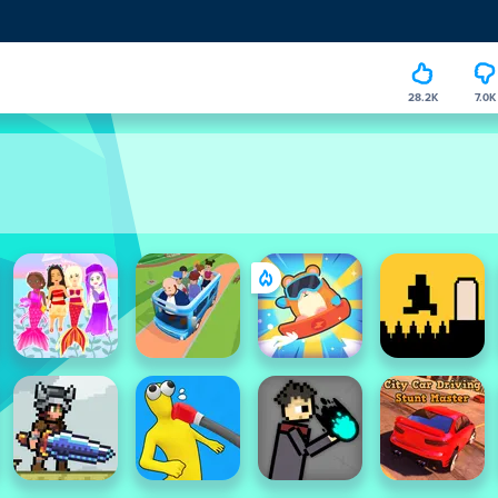
28.2K
7.0K