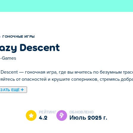
ГОНОЧНЫЕ ИГРЫ
azy Descent
-Games
 Descent — гоночная игра, где вы мчитесь по безумным тра
яйтесь от опасностей и крушите соперников, стремясь доб
ЗАТЬ ЕЩЁ
ой скорость и хаос сталкиваются! Мчитесь по диким трассам 
одержать победу. Выигрывайте гонки, чтобы заработать день
РЕЙТИНГ
ОБНОВЛЕНО
 раунде. Есть ли у вас то, что нужно, чтобы стать самым б
4.2
июль 2025 г.