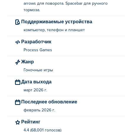
автомобилях?
arrows для поворота. Spacebar для ручного
тормоза.
Ускорение: клавиша W или стрелка вверх.
Поддерживаемые устройства
Тормоз: клавиша S или клавиша со стрелкой
компьютер, телефон и планшет
вниз.
Разработчик
Поворот: A/D или клавиши со стрелками
влево и вправо.
Process Games
Ручной тормоз: пробел
Жанр
Гоночные игры
Кто придумал гонки на тюнингованных
автомобилях?
Дата выхода
март 2026 г.
Игра Tuning Car Racing создана компанией Process
Games. Это их первая игра на платформе POKI!
Последнее обновление
Как я могу играть в Tuning Car Racing
февраль 2026 г.
бесплатно?
Рейтинг
4.4 (68,001 голосов)
В Tuning Car Racing можно играть бесплатно на Poki.