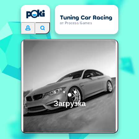
Tuning Car Racing
от Process Games
Загрузка