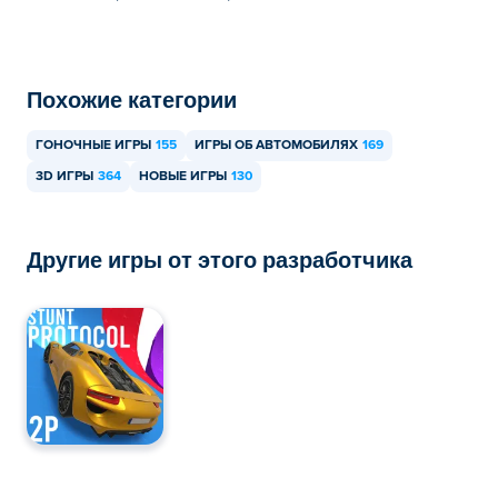
Можно ли играть в Tuning Car Racing на
мобильных устройствах и компьютерах?
Похожие категории
В игру Tuning Car Racing можно играть на компьютере
и мобильных устройствах, таких как телефоны и
ГОНОЧНЫЕ ИГРЫ
155
ИГРЫ ОБ АВТОМОБИЛЯХ
169
планшеты.
3D ИГРЫ
364
НОВЫЕ ИГРЫ
130
Другие игры от этого разработчика