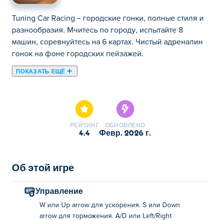
Tuning Car Racing – городские гонки, полные стиля и
разнообразия. Мчитесь по городу, испытайте 8
машин, соревнуйтесь на 6 картах. Чистый адреналин
гонок на фоне городских пейзажей.
ПОКАЗАТЬ ЕЩЁ
Tuning Car Racing — это городская гоночная игра,
полная скорости и разнообразия! Исследуйте
огромный город, протестируйте 8 уникальных
автомобилей и соревнуйтесь на 6 захватывающих
РЕЙТИНГ
ОБНОВЛЕНО
гоночных картах с множеством вариаций.
4.4
февр. 2026 г.
Почувствуйте прилив адреналина от скоростных
соревнований, мчась по оживленным улицам и
проверяя свои навыки вождения на пределе
Об этой игре
возможностей. Готовы тюнинговать, гонять и покорять
городские дороги?
Управление
W или Up arrow для ускорения. S или Down
Как играть в гонки на тюнингованных
arrow для торможения. A/D или Left/Right