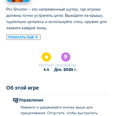
Pro Shooter – это напряженный шутер, где игроки
должны точно устранять цели. Выходите на крышу,
тщательно цельтесь и используйте спец. оружие для
захвата каждой зоны.
ПОКАЗАТЬ ЕЩЁ
Pro Shooter — это захватывающий шутер, в котором
вы почувствуете себя опытным киллером, выполняя
сложные задания! Выслеживайте опасных врагов,
выбирайте точные цели и уничтожайте цели с
РЕЙТИНГ
ОБНОВЛЕНО
невероятной точностью. Каждая миссия проверяет
4.4
дек. 2025 г.
вашу меткость, стратегию и реакцию, доводя ваши
снайперские навыки до предела. Вооружитесь
мощным оружием и окунитесь в захватывающий мир
Об этой игре
убийц. Готовы доказать, что вы — настоящий
профессионал?
Управление
Нажмите и удерживайте кнопку мыши для
Как играть в Pro Shooter?
прицеливания. Отпустите, чтобы выстрелить.