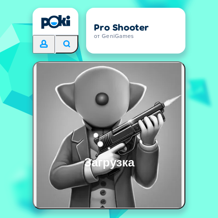
Pro Shooter
от GeniGames
Загрузка