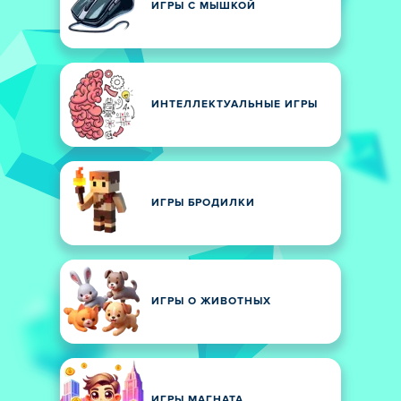
ИГРЫ С МЫШКОЙ
ИНТЕЛЛЕКТУАЛЬНЫЕ ИГРЫ
ИГРЫ БРОДИЛКИ
ИГРЫ О ЖИВОТНЫХ
ИГРЫ МАГНАТА