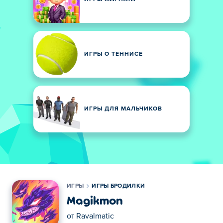
ИГРЫ О ТЕННИСЕ
ИГРЫ ДЛЯ МАЛЬЧИКОВ
ИГРЫ
ИГРЫ БРОДИЛКИ
Magikmon
от
Ravalmatic