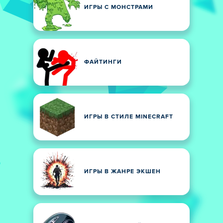
ИГРЫ С МОНСТРАМИ
ФАЙТИНГИ
ИГРЫ В СТИЛЕ MINECRAFT
ИГРЫ В ЖАНРЕ ЭКШЕН