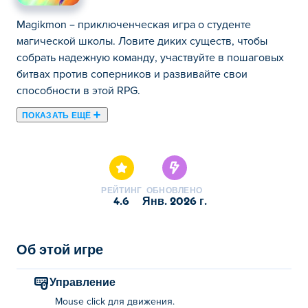
Magikmon – приключенческая игра о студенте
магической школы. Ловите диких существ, чтобы
собрать надежную команду, участвуйте в пошаговых
битвах против соперников и развивайте свои
способности в этой RPG.
ПОКАЗАТЬ ЕЩЁ
Здесь можно сыграть в Magikmon. Magikmon это одна
наших лучших игр из категории Игры бродилки.
РЕЙТИНГ
ОБНОВЛЕНО
4.6
янв. 2026 г.
Об этой игре
Управление
Mouse click для движения.