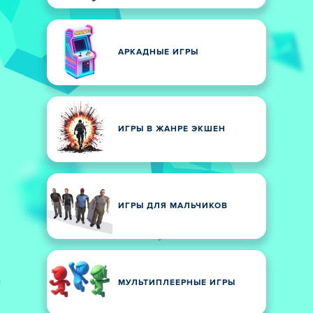
АРКАДНЫЕ ИГРЫ
ИГРЫ В ЖАНРЕ ЭКШЕН
ИГРЫ ДЛЯ МАЛЬЧИКОВ
МУЛЬТИПЛЕЕРНЫЕ ИГРЫ