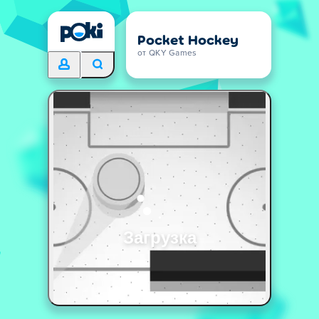
Pocket Hockey
от QKY Games
Загрузка