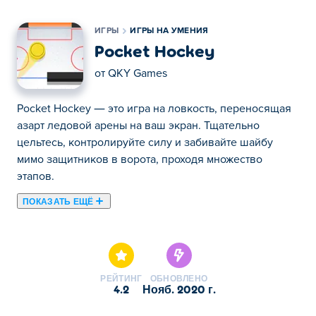
ИГРЫ
ИГРЫ НА УМЕНИЯ
Pocket Hockey
от
QKY Games
Pocket Hockey — это игра на ловкость, переносящая
азарт ледовой арены на ваш экран. Тщательно
цельтесь, контролируйте силу и забивайте шайбу
мимо защитников в ворота, проходя множество
этапов.
ПОКАЗАТЬ ЕЩЁ
Здесь можно сыграть в Pocket Hockey. Pocket Hockey
это одна наших лучших игр из категории Игры на
умения.
РЕЙТИНГ
ОБНОВЛЕНО
4.2
нояб. 2020 г.