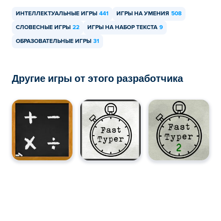
ИНТЕЛЛЕКТУАЛЬНЫЕ ИГРЫ
441
ИГРЫ НА УМЕНИЯ
508
СЛОВЕСНЫЕ ИГРЫ
22
ИГРЫ НА НАБОР ТЕКСТА
9
ОБРАЗОВАТЕЛЬНЫЕ ИГРЫ
31
Другие игры от этого разработчика