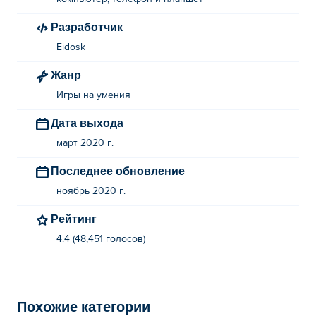
Разработчик
Eidosk
Жанр
Игры на умения
Дата выхода
март 2020 г.
Последнее обновление
ноябрь 2020 г.
Рейтинг
4.4 (48,451 голосов)
Похожие категории