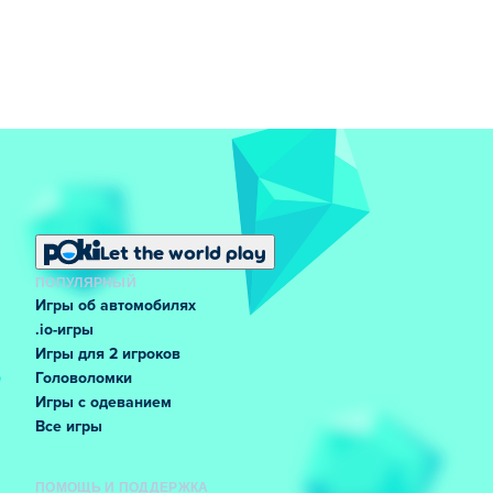
Let the world play
ПОПУЛЯРНЫЙ
Игры об автомобилях
.io-игры
Игры для 2 игроков
Головоломки
Игры с одеванием
Все игры
ПОМОЩЬ И ПОДДЕРЖКА