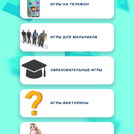
ИГРЫ НА ТЕЛЕФОН
ИГРЫ ДЛЯ МАЛЬЧИКОВ
ОБРАЗОВАТЕЛЬНЫЕ ИГРЫ
ИГРЫ-ВИКТОРИНЫ