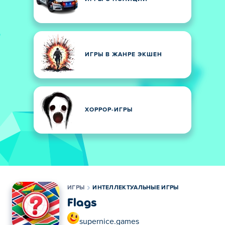
ИГРЫ В ЖАНРЕ ЭКШЕН
ХОРРОР-ИГРЫ
ИГРЫ
ИНТЕЛЛЕКТУАЛЬНЫЕ ИГРЫ
Flags
supernice.games