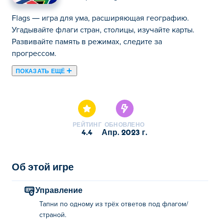
Flags — игра для ума, расширяющая географию.
Угадывайте флаги стран, столицы, изучайте карты.
Развивайте память в режимах, следите за
прогрессом.
ПОКАЗАТЬ ЕЩЁ
Флаги — это интеллектуальная игра, в которой вам
предоставляется случайный флаг, и вы должны
угадать, какой стране он принадлежит. Существует
шесть основных режимов игры: «60 секунд»
РЕЙТИНГ
ОБНОВЛЕНО
(получите как можно больше правильных флажков за
4.4
апр. 2023 г.
одну минуту), «Полоса» (играйте как можно дольше, не
совершая ошибок) и «Обучение» (неправильные
ответы будут повторяться). В режиме по умолчанию
Об этой игре
игра отобразит флаг, и вы выберете одну из стран,
перечисленных ниже, в качестве возможных ответов.
Управление
Второй игровой режим работает аналогично, но
Тапни по одному из трёх ответов под флагом/
наоборот: игра покажет вам название страны и
страной.