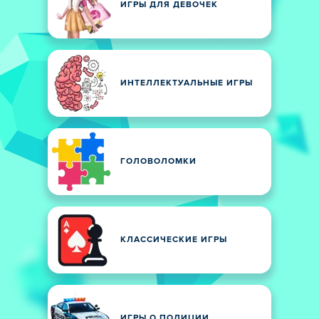
ИГРЫ ДЛЯ ДЕВОЧЕК
ИНТЕЛЛЕКТУАЛЬНЫЕ ИГРЫ
ГОЛОВОЛОМКИ
КЛАССИЧЕСКИЕ ИГРЫ
ИГРЫ О ПОЛИЦИИ