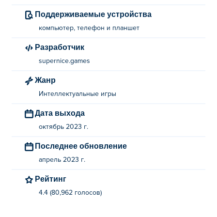
предложит на выбор три флага. Чем быстрее вы
Поддерживаемые устройства
ответите, тем больше очков вы заработаете. И чем
больше вопросов вы ответите правильно и без
компьютер, телефон и планшет
ошибок, тем выше будет ваш балл. Что вам больше
Разработчик
всего нравится во Флагах? Поделитесь игрой с
друзьями и устройте веселое соревнование!
supernice.games
Жанр
Как играть во Флаги?
Интеллектуальные игры
Нажмите на один из трех ответов, перечисленных под
Дата выхода
флагом/страной.
октябрь 2023 г.
Кто создал Флаги?
Последнее обновление
Флаги были созданы supernice.games. Играйте в
апрель 2023 г.
другие их игры на
Poki (Поки)
:
Breakoid
Рейтинг
Как я могу играть во Флаги бесплатно?
4.4 (80,962 голосов)
Вы можете играть во Флаги бесплатно на
Poki (Поки)
.