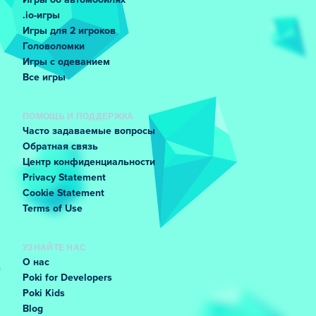
Игры об автомобилях
.io-игры
Игры для 2 игроков
Головоломки
Игры с одеванием
Все игры
ПОМОЩЬ И ПОДДЕРЖКА
Часто задаваемые вопросы
Обратная связь
Центр конфиденциальности
Privacy Statement
Cookie Statement
Terms of Use
УЗНАЙТЕ НАС
О нас
Poki for Developers
Poki Kids
Blog