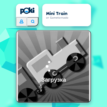
Mini Train
от Gametornado
Загрузка