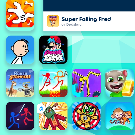
Super Falling Fred
от Dedalord