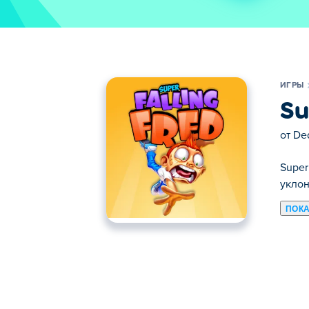
ИГРЫ
Su
от
De
Super
уклон
ПОКА
Здесь можно сыграть в Super Falling Fr