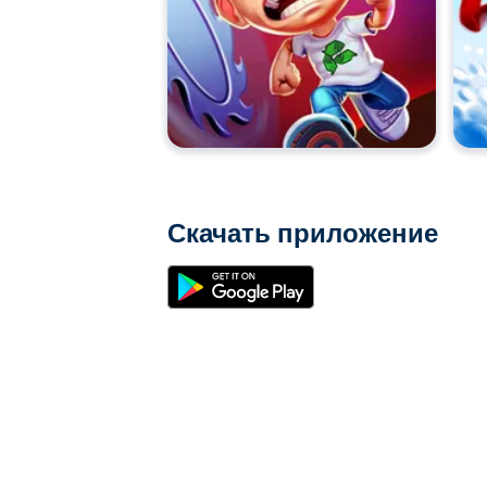
Скачать приложение