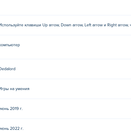
Используйте клавиши Up arrow, Down arrow, Left arrow и Right arrow
компьютер
Dedalord
Игры на умения
июнь 2019 г.
июнь 2022 г.