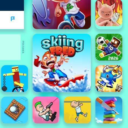
РЕКЛАМА