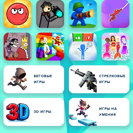
БЕГОВЫЕ
СТРЕЛКОВЫЕ
ИГРЫ
ИГРЫ
ИГРЫ НА
3D ИГРЫ
УМЕНИЯ