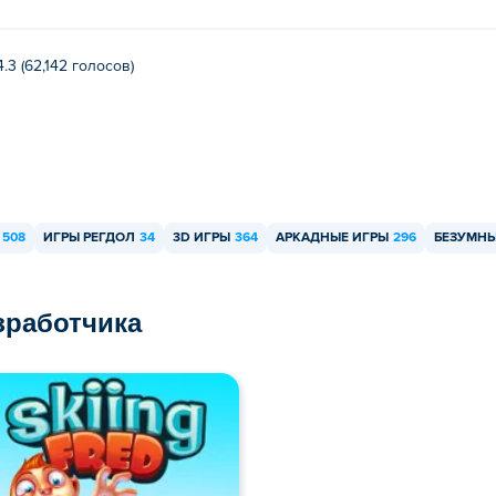
4.3 (62,142 голосов)
508
ИГРЫ РЕГДОЛ
34
3D ИГРЫ
364
АРКАДНЫЕ ИГРЫ
296
БЕЗУМНЫ
азработчика