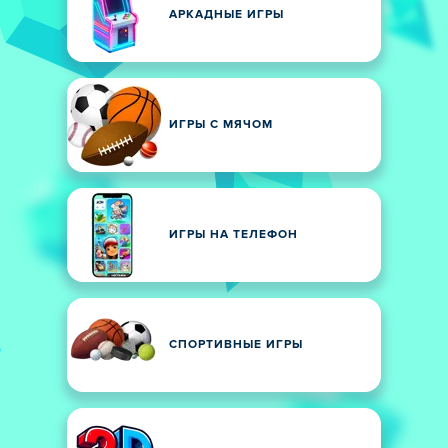
АРКАДНЫЕ ИГРЫ
ИГРЫ С МЯЧОМ
ИГРЫ НА ТЕЛЕФОН
СПОРТИВНЫЕ ИГРЫ