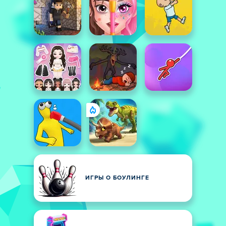
ИГРЫ О БОУЛИНГЕ