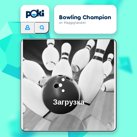
Bowling Champion
от Happylander
Загрузка