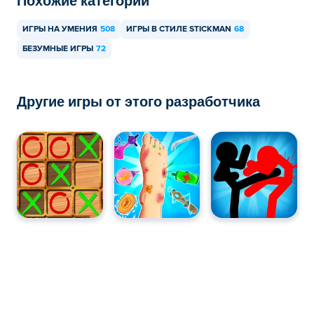
Похожие категории
ИГРЫ НА УМЕНИЯ
508
ИГРЫ В СТИЛЕ STICKMAN
68
БЕЗУМНЫЕ ИГРЫ
72
Другие игры от этого разработчика