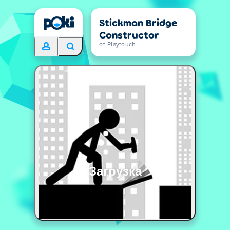
Stickman Bridge
Constructor
от Playtouch
Загрузка