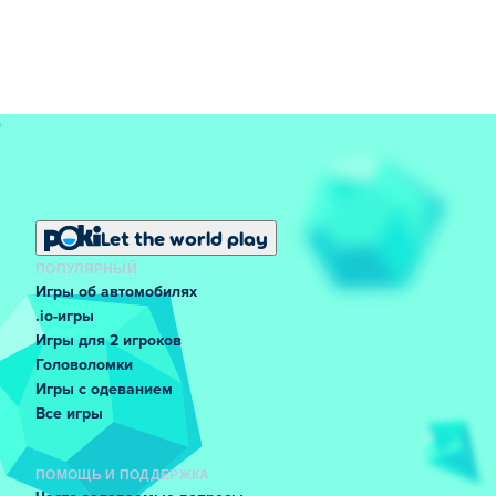
Let the world play
ПОПУЛЯРНЫЙ
Игры об автомобилях
.io-игры
Игры для 2 игроков
Головоломки
Игры с одеванием
Все игры
ПОМОЩЬ И ПОДДЕРЖКА