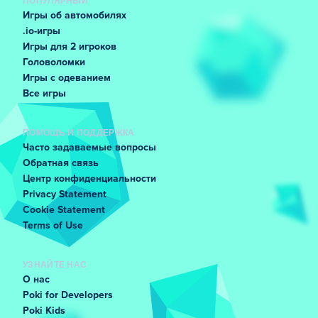
ПОПУЛЯРНЫЙ
Игры об автомобилях
.io-игры
Игры для 2 игроков
Головоломки
Игры с одеванием
Все игры
ПОМОЩЬ И ПОДДЕРЖКА
Часто задаваемые вопросы
Обратная связь
Центр конфиденциальности
Privacy Statement
Cookie Statement
Terms of Use
УЗНАЙТЕ НАС
О нас
Poki for Developers
Poki Kids