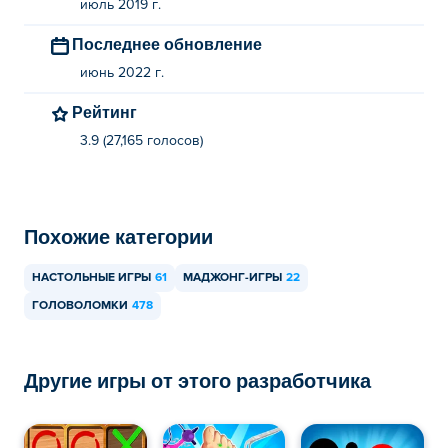
июль 2019 г.
Последнее обновление
июнь 2022 г.
Рейтинг
3.9 (27,165 голосов)
Похожие категории
НАСТОЛЬНЫЕ ИГРЫ
61
МАДЖОНГ-ИГРЫ
22
ГОЛОВОЛОМКИ
478
Другие игры от этого разработчика