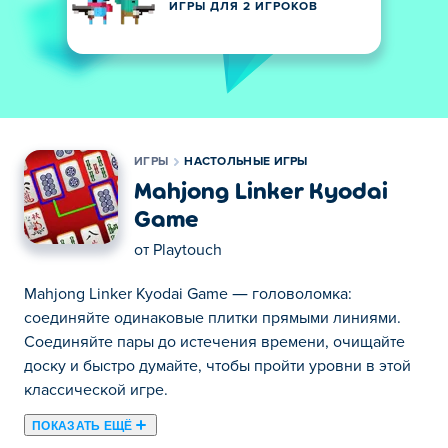
ИГРЫ ДЛЯ 2 ИГРОКОВ
ИГРЫ
НАСТОЛЬНЫЕ ИГРЫ
Mahjong Linker Kyodai
Game
от
Playtouch
Mahjong Linker Kyodai Game — головоломка:
соединяйте одинаковые плитки прямыми линиями.
Соединяйте пары до истечения времени, очищайте
доску и быстро думайте, чтобы пройти уровни в этой
классической игре.
ПОКАЗАТЬ ЕЩЁ