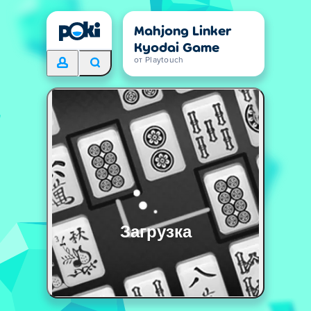
Mahjong Linker
Kyodai Game
от Playtouch
Загрузка