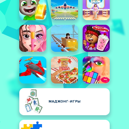
МАДЖОНГ-ИГРЫ