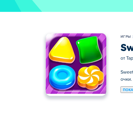
ИГРЫ
Sw
от
Ta
Sweet
очки.
ПОКА
Здесь можно сыграть в Sweet World. Sw