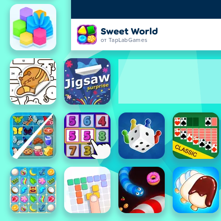
Sweet World
от TapLabGames