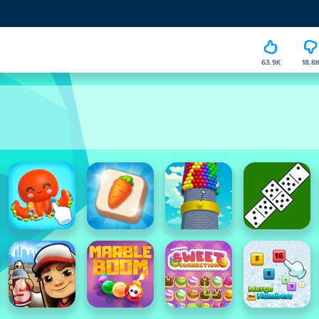
63.9K
18.8