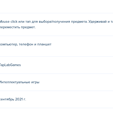
Mouse click или тап для выбора/получения предмета. Удерживай и
переместить предмет.
компьютер, телефон и планшет
TapLabGames
Интеллектуальные игры
сентябрь 2021 г.