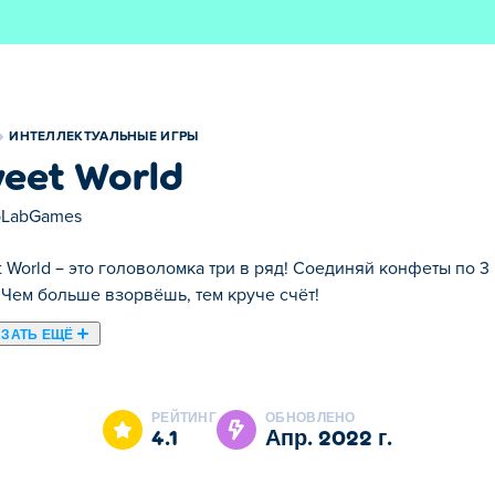
ИНТЕЛЛЕКТУАЛЬНЫЕ ИГРЫ
eet World
pLabGames
 World – это головоломка три в ряд! Соединяй конфеты по 3 
 Чем больше взорвёшь, тем круче счёт!
ЗАТЬ ЕЩЁ
eet World это одна наших лучших игр из категории Интеллек
РЕЙТИНГ
ОБНОВЛЕНО
4.1
апр. 2022 г.